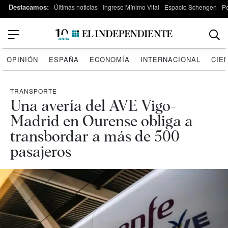
Destacamos:
Últimas noticias
Ingreso Mínimo Vital
Espacio Schengen
P
OPINIÓN
ESPAÑA
ECONOMÍA
INTERNACIONAL
CIE
TRANSPORTE
Una avería del AVE Vigo-
Madrid en Ourense obliga a
transbordar a más de 500
pasajeros