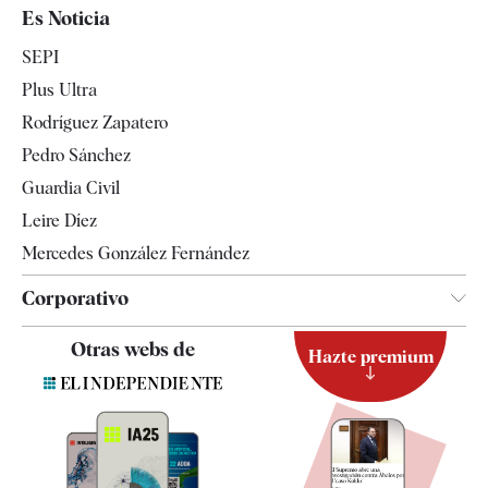
España
Es Noticia
Economía
SEPI
Internacional
Plus Ultra
Gente
Rodríguez Zapatero
Televisión
Pedro Sánchez
Tendencias
Guardia Civil
Leire Díez
Mercedes González Fernández
Corporativo
Contacto
Otras webs de
Hazte premium
Suscripción
Newsletter
Apps
Quiénes somos