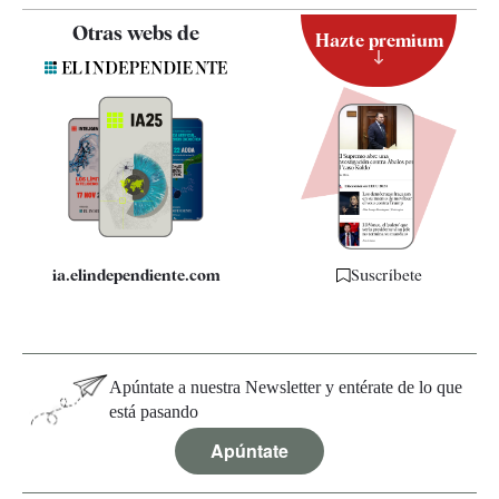
Contacto
Otras webs de
Hazte premium
Suscripción
Newsletter
Apps
Quiénes somos
Especificaciones
ia.elindependiente.com
Suscríbete
Apúntate a nuestra Newsletter y entérate de lo que
está pasando
Apúntate