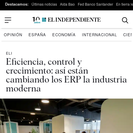
Destacamos:
Últimas noticias
Aída Bao
Fed Banco Santander
En tierra 
OPINIÓN
ESPAÑA
ECONOMÍA
INTERNACIONAL
CIE
ELI
Eficiencia, control y
crecimiento: así están
cambiando los ERP la industria
moderna