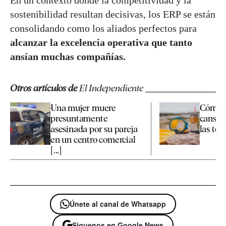
En un contexto donde la competitividad y la
sostenibilidad resultan decisivas, los ERP se están
consolidando como los aliados perfectos para
alcanzar la excelencia operativa que tanto
ansían muchas compañías.
Otros artículos de
El Independiente
Una mujer muere
Cómo c
presuntamente
cansan
asesinada por su pareja
las te
en un centro comercial
[...]
Únete al canal de Whatsapp
Síguenos en Google News