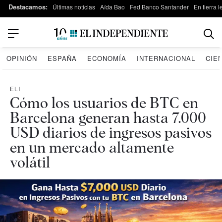
Destacamos:
Últimas noticias
Aída Bao
Fed Banco Santander
En tierra 
OPINIÓN
ESPAÑA
ECONOMÍA
INTERNACIONAL
CIE
ELI
Cómo los usuarios de BTC en
Barcelona generan hasta 7.000
USD diarios de ingresos pasivos
en un mercado altamente
volátil