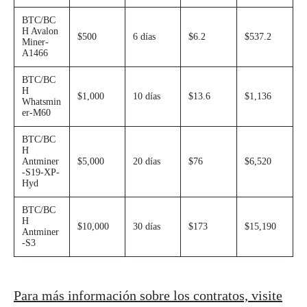
BTC/BC
H Avalon
$500
6 días
$6.2
$537.2
Miner-
A1466
BTC/BC
H
$1,000
10 días
$13.6
$1,136
Whatsmin
er-M60
BTC/BC
H
Antminer
$5,000
20 días
$76
$6,520
-S19-XP-
Hyd
BTC/BC
H
$10,000
30 días
$173
$15,190
Antminer
-S3
Para más información sobre los contratos, visite