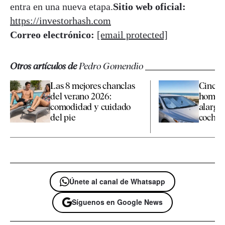
entra en una nueva etapa.
Sitio web oficial:
https://investorhash.com
Correo electrónico:
[email protected]
Otros artículos de
Pedro Gomendio
Las 8 mejores chanclas
Cinco 
del verano 2026:
homolo
comodidad y cuidado
alargan
del pie
coche en
Únete al canal de Whatsapp
Síguenos en Google News