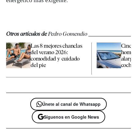
energético más exigente.
Otros artículos de
Pedro Gomendio
Las 8 mejores chanclas
Cinco 
del verano 2026:
homolo
comodidad y cuidado
alargan
del pie
coche en
Únete al canal de Whatsapp
Síguenos en Google News