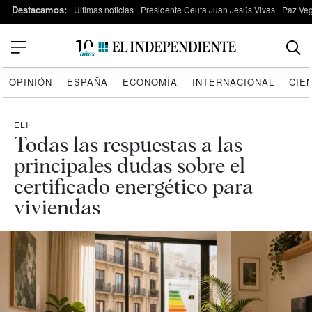
Destacamos:
Últimas noticias
Presidente Ceuta Juan Jesús Vivas
Paz Ve
OPINIÓN
ESPAÑA
ECONOMÍA
INTERNACIONAL
CIE
ELI
Todas las respuestas a las
principales dudas sobre el
certificado energético para
viviendas