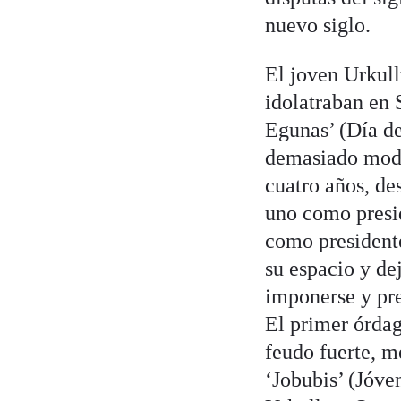
nuevo siglo.
El joven Urkullu
idolatraban en 
Egunas’ (Día de
demasiado mode
cuatro años, de
uno como presid
como presidente
su espacio y de
imponerse y pre
El primer órdag
feudo fuerte, 
‘Jobubis’ (Jóve