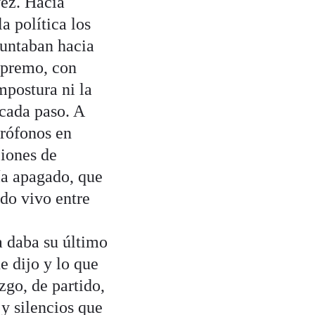
vez. Hacía
a política los
puntaban hacia
Supremo, con
mpostura ni la
cada paso. A
crófonos en
ciones de
ía apagado, que
rdo vivo entre
a daba su último
e dijo y lo que
zgo, de partido,
 y silencios que