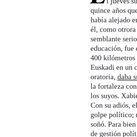
l jueves s
quince años que
había alejado e
él, como otrora
semblante serio
educación, fue
400 kilómetros 
Euskadi en un c
oratoria,
daba s
la fortaleza co
los suyos. Xabie
Con su adiós, e
golpe político; 
soñó. Para bien
de gestión polít