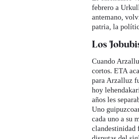
febrero a Urkull
antemano, volv
patria, la polít
Los 'Jobubis
Cuando Arzalluz
cortos. ETA aca
para Arzalluz f
hoy lehendakari 
años les separa
Uno guipuzcoano
cada uno a su 
clandestinidad 
disputas del si