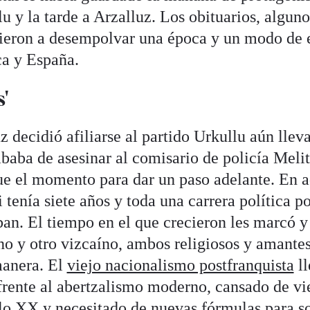
u y la tarde a Arzalluz. Los obituarios, alguno
ieron a desempolvar una época y un modo de e
ica y España.
'
 decidió afiliarse al partido Urkullu aún llev
baba de asesinar al comisario de policía Mel
ue el momento para dar un paso adelante. En a
tenía siete años y toda una carrera política po
ban. El tiempo en el que crecieron les marcó y 
 y otro vizcaíno, ambos religiosos y amantes 
manera. El
viejo nacionalismo postfranquista
ll
frente al abertzalismo moderno, cansado de vie
glo XX y necesitado de nuevas fórmulas para so