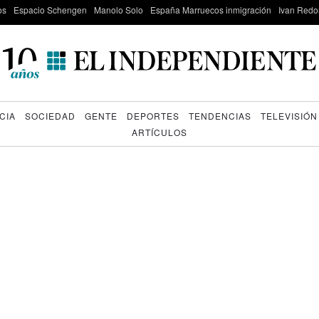
os
Espacio Schengen
Manolo Solo
España Marruecos inmigración
Ivan Red
CIA
SOCIEDAD
GENTE
DEPORTES
TENDENCIAS
TELEVISIÓN
ARTÍCULOS