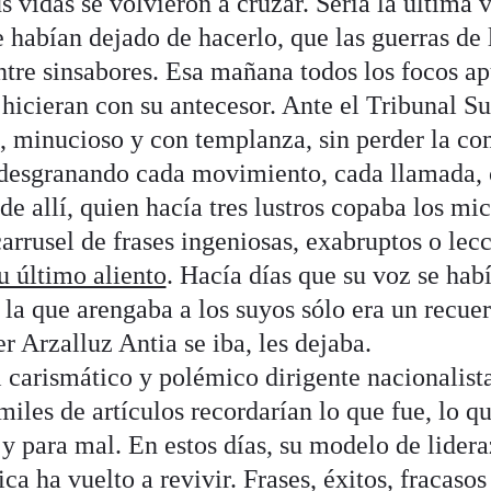
us vidas se volvieron a cruzar. Sería la última 
 habían dejado de hacerlo, que las guerras de l
ntre sinsabores. Esa mañana todos los focos a
 hicieran con su antecesor. Ante el Tribunal 
, minucioso y con templanza, sin perder la co
 desgranando cada movimiento, cada llamada, 
de allí, quien hacía tres lustros copaba los mi
arrusel de frases ingeniosas, exabruptos o lec
u último aliento
. Hacía días que su voz se hab
n la que arengaba a los suyos sólo era un recue
r Arzalluz Antia se iba, les dejaba.
l carismático y polémico dirigente nacionalist
miles de artículos recordarían lo que fue, lo qu
 y para mal. En estos días, su modelo de lidera
ica ha vuelto a revivir. Frases, éxitos, fracasos