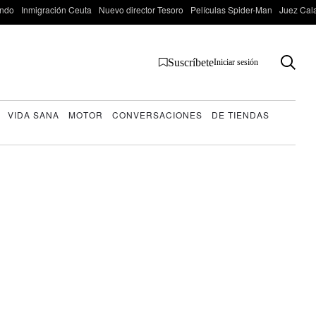
ondo
Inmigración Ceuta
Nuevo director Tesoro
Películas Spider-Man
Juez Cal
Suscríbete
Iniciar sesión
VIDA SANA
MOTOR
CONVERSACIONES
DE TIENDAS