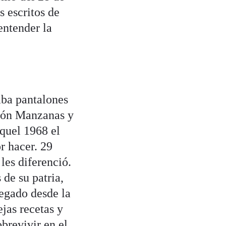
s escritos de
ntender la
aba pantalones
itón Manzanas y
quel 1968 el
r hacer. 29
les diferenció.
de su patria,
egado desde la
jas recetas y
brevivir en el