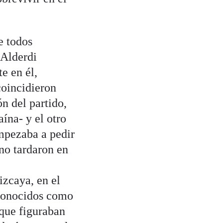
e todos
‘Alderdi
e en él,
coincidieron
n del partido,
ína- y el otro
mpezaba a pedir
 no tardaron en
izcaya, en el
 conocidos como
 que figuraban