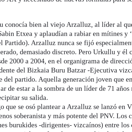
 conocía bien al viejo Arzalluz, al líder al qu
Sabin Etxea y aplaudían a rabiar en mítines y 
l Partido). Arzalluz nunca se fijó especialment
rado, demasiado discreto. Pero Urkullu y él 
sde 2000 a 2004, en el organigrama de direcció
ente del Bizkaia Buru Batzar -Ejecutiva vizca
 del partido. Aquella generación joven que e
jar de estar a la sombra de un líder de 71 años
cipitar su salida.
o que se osó plantear a Arzalluz se lanzó en V
menos soberanista y más potente del PNV. Los
nes burukides -dirigentes- vizcaínos) entre los