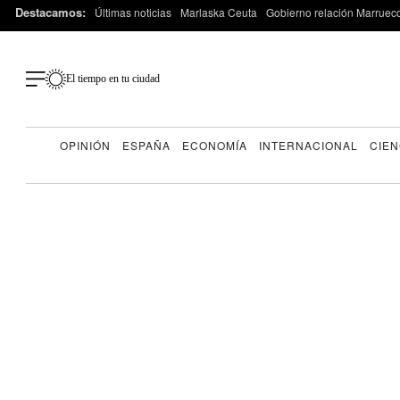
Destacamos:
Últimas noticias
Marlaska Ceuta
Gobierno relación Marruec
El tiempo en tu ciudad
OPINIÓN
ESPAÑA
ECONOMÍA
INTERNACIONAL
CIEN