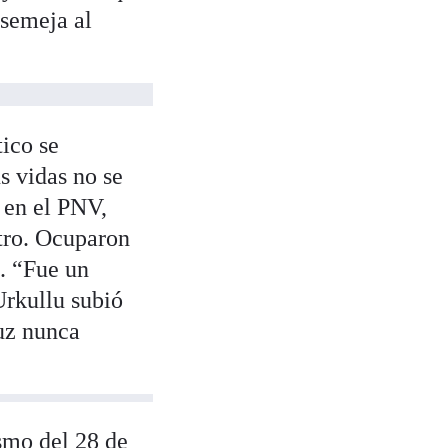
semeja al
ico se
s vidas no se
 en el PNV,
otro. Ocuparon
. “Fue un
Urkullu subió
luz nunca
smo del 28 de