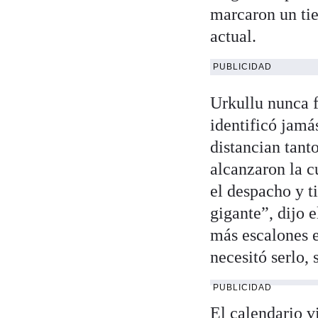
marcaron un ti
actual.
PUBLICIDAD
Urkullu nunca f
identificó jamá
distancian tant
alcanzaron la c
el despacho y t
gigante”, dijo 
más escalones e
necesitó serlo,
PUBLICIDAD
El calendario v