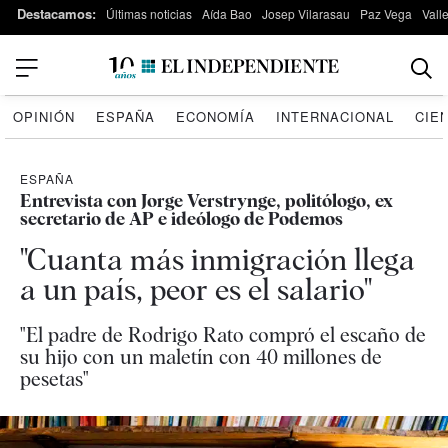
Destacamos:
Últimas noticias
Aída Bao
Josep Vilarasau
Paz Vega
Vall
OPINIÓN
ESPAÑA
ECONOMÍA
INTERNACIONAL
CIE
ESPAÑA
Entrevista con Jorge Verstrynge, politólogo, ex
secretario de AP e ideólogo de Podemos
"Cuanta más inmigración llega
a un país, peor es el salario"
"El padre de Rodrigo Rato compró el escaño de
su hijo con un maletín con 40 millones de
pesetas"