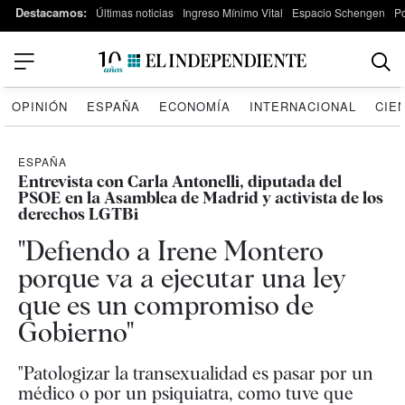
Destacamos:
Últimas noticias
Ingreso Mínimo Vital
Espacio Schengen
P
OPINIÓN
ESPAÑA
ECONOMÍA
INTERNACIONAL
CIE
ESPAÑA
Entrevista con Carla Antonelli, diputada del
PSOE en la Asamblea de Madrid y activista de los
derechos LGTBi
"Defiendo a Irene Montero
porque va a ejecutar una ley
que es un compromiso de
Gobierno"
"Patologizar la transexualidad es pasar por un
médico o por un psiquiatra, como tuve que