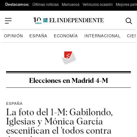
Destacamos:
Últimas noticias
Marruecos
Vehículos ocasión
Mejores pelí
OPINIÓN
ESPAÑA
ECONOMÍA
INTERNACIONAL
CIE
Elecciones en Madrid 4-M
ESPAÑA
La foto del 1-M: Gabilondo,
Iglesias y Mónica García
escenifican el 'todos contra