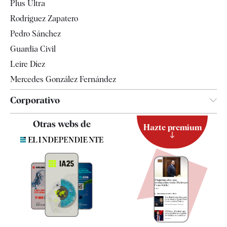
Plus Ultra
Gente
Rodríguez Zapatero
Televisión
Pedro Sánchez
Tendencias
Guardia Civil
Leire Díez
Mercedes González Fernández
Corporativo
Contacto
Otras webs de
Hazte premium
Suscripción
Newsletter
Apps
Quiénes somos
Especificaciones