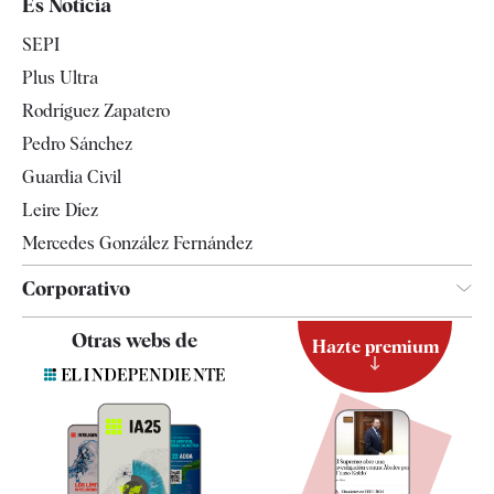
Es Noticia
Economía
SEPI
Internacional
Plus Ultra
Gente
Rodríguez Zapatero
Televisión
Pedro Sánchez
Tendencias
Guardia Civil
Leire Díez
Mercedes González Fernández
Corporativo
Contacto
Otras webs de
Hazte premium
Suscripción
Newsletter
Apps
Quiénes somos
Especificaciones