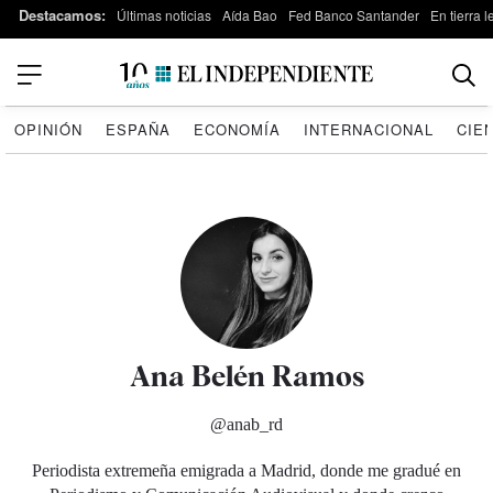
Destacamos:
Últimas noticias
Aída Bao
Fed Banco Santander
En tierra 
OPINIÓN
ESPAÑA
ECONOMÍA
INTERNACIONAL
CIE
Ana Belén Ramos
@anab_rd
Periodista extremeña emigrada a Madrid, donde me gradué en