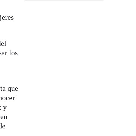
jeres
del
sar los
nta que
onocer
z y
 en
de