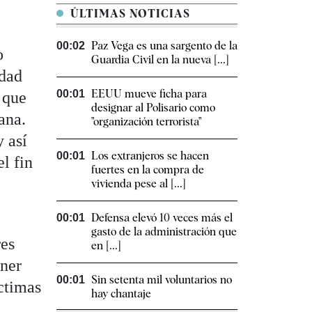
ÚLTIMAS NOTICIAS
Paz Vega es una sargento de la
00:02
o
Guardia Civil en la nueva [...]
idad
EEUU mueve ficha para
00:01
 que
designar al Polisario como
ana.
"organización terrorista"
 así
Los extranjeros se hacen
00:01
el fin
fuertes en la compra de
vivienda pese al [...]
Defensa elevó 10 veces más el
00:01
gasto de la administración que
res
en [...]
ener
Sin setenta mil voluntarios no
00:01
ctimas
hay chantaje