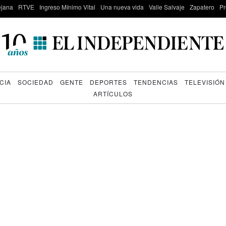
lejana
RTVE
Ingreso Mínimo Vital
Una nueva vida
Valle Salvaje
Zapatero
Pr
CIA
SOCIEDAD
GENTE
DEPORTES
TENDENCIAS
TELEVISIÓN
ARTÍCULOS