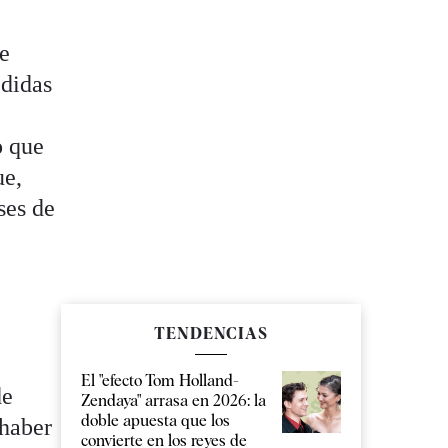
de
edidas
o que
ue,
ses de
TENDENCIAS
El "efecto Tom Holland-
de
Zendaya" arrasa en 2026: la
doble apuesta que los
 haber
convierte en los reyes de