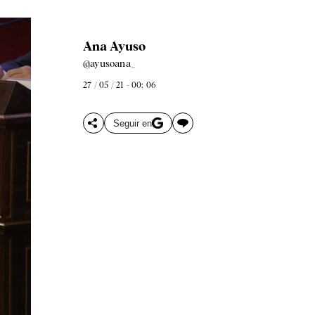
Ana Ayuso
@ayusoana_
27 / 05 / 21 - 00: 06
Seguir en