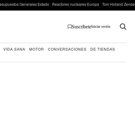
esupuestos Generales Estado
Reactores nucleares Europa
Tom Holland Zenda
Suscríbete
Iniciar sesión
VIDA SANA
MOTOR
CONVERSACIONES
DE TIENDAS