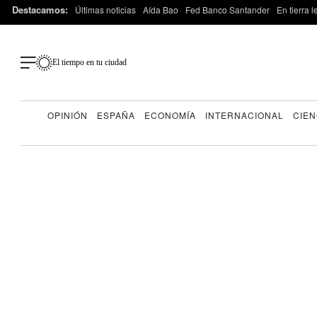
Destacamos:
Últimas noticias
Aída Bao
Fed Banco Santander
En tierra 
El tiempo en tu ciudad
OPINIÓN
ESPAÑA
ECONOMÍA
INTERNACIONAL
CIEN