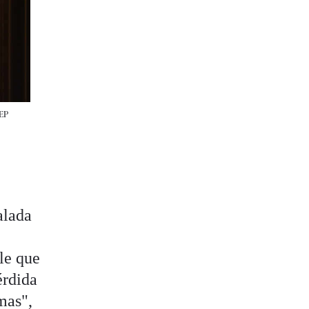
EP
a
alada
le que
érdida
imas",