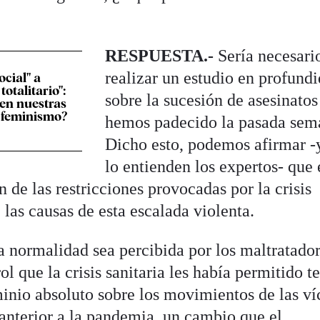
RESPUESTA.-
Sería necesari
realizar un estudio en profund
ocial" a
otalitario":
sobre la sucesión de asesinatos
en nuestras
r feminismo?
hemos padecido la pasada sem
Dicho esto, podemos afirmar -y
lo entienden los expertos- que 
n de las restricciones provocadas por la crisis
 las causas de esta escalada violenta.
la normalidad sea percibida por los maltratado
l que la crisis sanitaria les había permitido t
minio absoluto sobre los movimientos de las ví
 anterior a la pandemia, un cambio que el