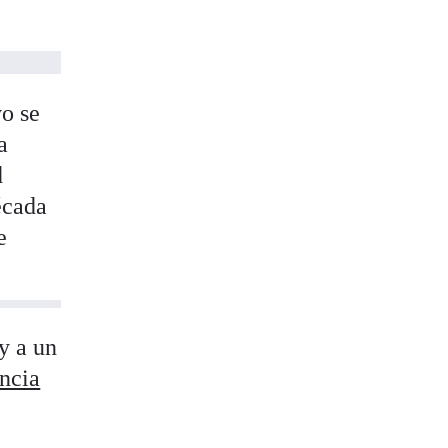
vo se
a
d
écada
e
y a un
encia