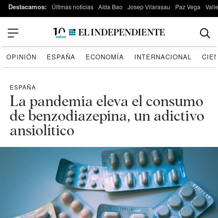
Destacamos:
Últimas noticias
Aída Bao
Josep Vilarasau
Paz Vega
Vall
OPINIÓN
ESPAÑA
ECONOMÍA
INTERNACIONAL
CIE
ESPAÑA
La pandemia eleva el consumo
de benzodiazepina, un adictivo
ansiolítico