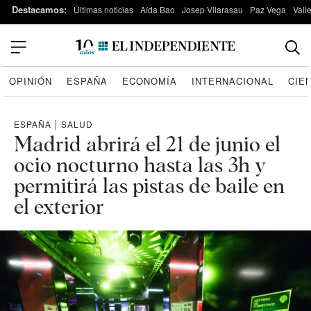
Destacamos:
Últimas noticias
Aída Bao
Josep Vilarasau
Paz Vega
Vall
OPINIÓN
ESPAÑA
ECONOMÍA
INTERNACIONAL
CIE
ESPAÑA
|
SALUD
Madrid abrirá el 21 de junio el
ocio nocturno hasta las 3h y
permitirá las pistas de baile en
el exterior