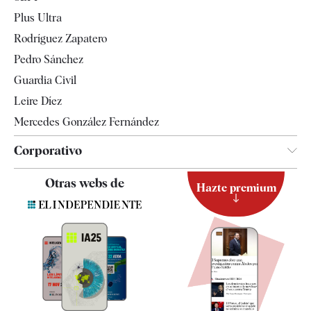
Internacional
Plus Ultra
Gente
Rodríguez Zapatero
Televisión
Pedro Sánchez
Tendencias
Guardia Civil
Leire Díez
Mercedes González Fernández
Corporativo
Contacto
Otras webs de
Hazte premium
Suscripción
Newsletter
Apps
Quiénes somos
Especificaciones