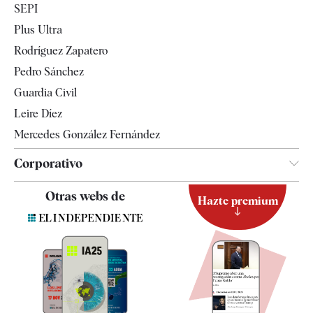
SEPI
Internacional
Plus Ultra
Gente
Rodríguez Zapatero
Televisión
Pedro Sánchez
Tendencias
Guardia Civil
Leire Díez
Mercedes González Fernández
Corporativo
Contacto
Otras webs de
Hazte premium
Suscripción
Newsletter
Apps
Quiénes somos
Especificaciones