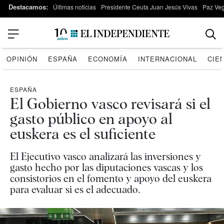
Destacamos:
Últimas noticias
Presidente Ceuta Juan Jesús Vivas
Paz Ve
OPINIÓN
ESPAÑA
ECONOMÍA
INTERNACIONAL
CIE
ESPAÑA
El Gobierno vasco revisará si el
gasto público en apoyo al
euskera es el suficiente
El Ejecutivo vasco analizará las inversiones y
gasto hecho por las diputaciones vascas y los
consistorios en el fomento y apoyo del euskera
para evaluar si es el adecuado.