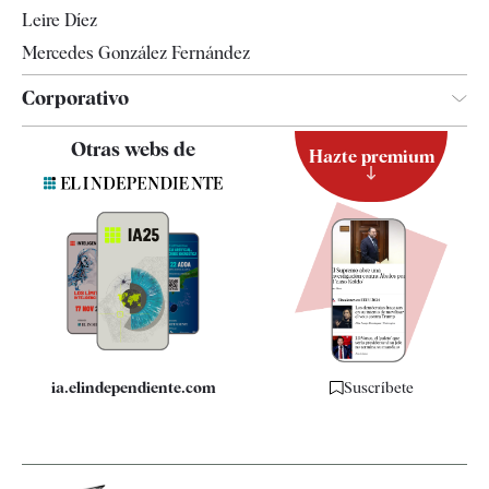
Leire Díez
Mercedes González Fernández
Corporativo
Contacto
Otras webs de
Hazte premium
Suscripción
Newsletter
Apps
Quiénes somos
Especificaciones
ia.elindependiente.com
Suscríbete