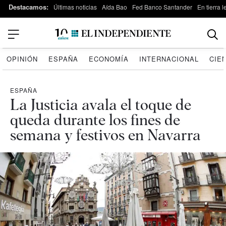
Destacamos:
Últimas noticias
Aída Bao
Fed Banco Santander
En tierra 
OPINIÓN
ESPAÑA
ECONOMÍA
INTERNACIONAL
CIE
ESPAÑA
La Justicia avala el toque de
queda durante los fines de
semana y festivos en Navarra