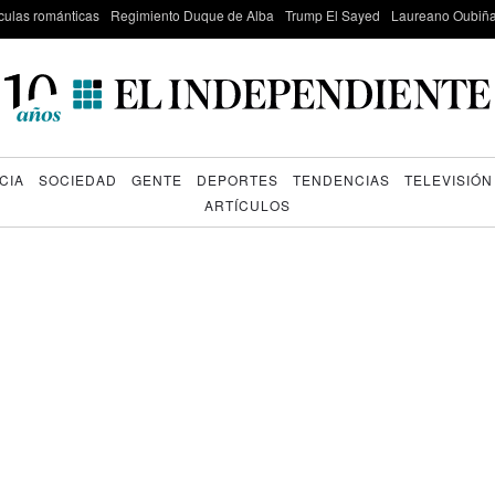
culas románticas
Regimiento Duque de Alba
Trump El Sayed
Laureano Oubiña
CIA
SOCIEDAD
GENTE
DEPORTES
TENDENCIAS
TELEVISIÓN
ARTÍCULOS