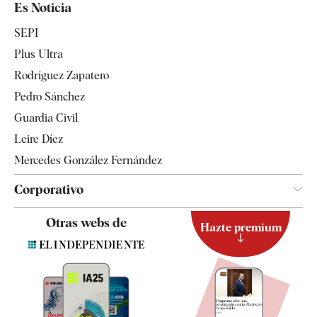
Es Noticia
Economía
SEPI
Internacional
Plus Ultra
Gente
Rodríguez Zapatero
Televisión
Pedro Sánchez
Tendencias
Guardia Civil
Leire Díez
Mercedes González Fernández
Corporativo
Contacto
Otras webs de
Hazte premium
Suscripción
Newsletter
Apps
Quiénes somos