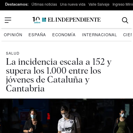
Destacamos:
Últimas noticias
Una nueva vida
Valle Salvaje
Ingreso Míni
OPINIÓN
ESPAÑA
ECONOMÍA
INTERNACIONAL
CIE
SALUD
La incidencia escala a 152 y
supera los 1.000 entre los
jóvenes de Cataluña y
Cantabria