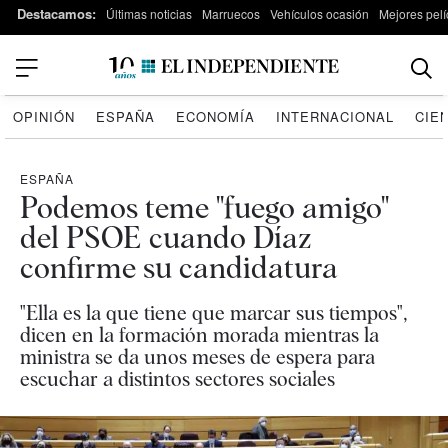
Destacamos:
Últimas noticias
Marruecos
Vehículos ocasión
Mejores pelí
OPINIÓN
ESPAÑA
ECONOMÍA
INTERNACIONAL
CIE
ESPAÑA
Podemos teme "fuego amigo"
del PSOE cuando Díaz
confirme su candidatura
"Ella es la que tiene que marcar sus tiempos",
dicen en la formación morada mientras la
ministra se da unos meses de espera para
escuchar a distintos sectores sociales