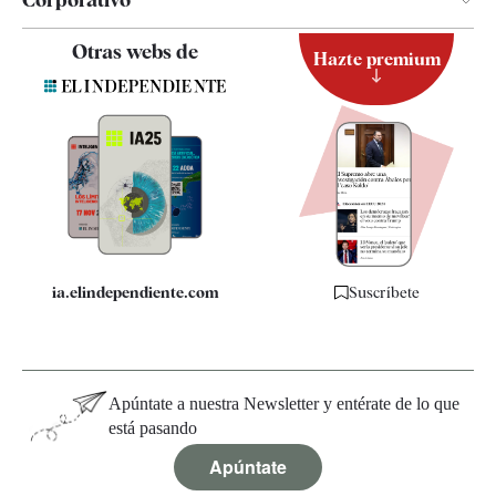
Contacto
Otras webs de
Hazte premium
Suscripción
Newsletter
Apps
Quiénes somos
Especificaciones
ia.elindependiente.com
Suscríbete
Apúntate a nuestra Newsletter y entérate de lo que
está pasando
Apúntate