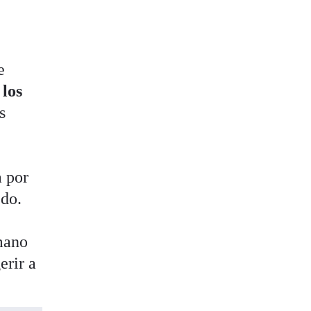
e
 los
s
a por
edo.
rmano
erir a