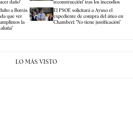
hacer daño"
reconstrucción" tras los incendios
dulto a Borràs
El PSOE solicitará a Ayuso el
ada que ver
expediente de compra del ático en
Cumplimos la
Chamberí: "No tiene justificación"
taluña"
LO MÁS VISTO