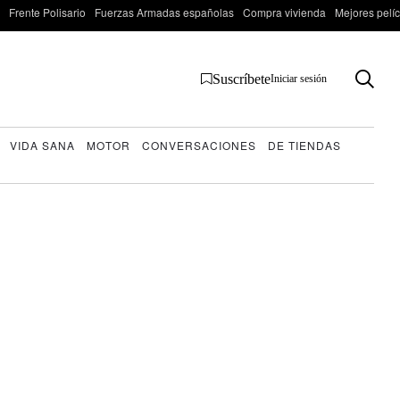
Frente Polisario
Fuerzas Armadas españolas
Compra vivienda
Mejores pelí
Suscríbete
Iniciar sesión
VIDA SANA
MOTOR
CONVERSACIONES
DE TIENDAS