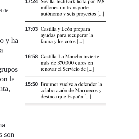
Sevilla TechPark licita por 19,8
17:24
millones un transporte
 9 de
autónomo y seis proyectos [...]
Castilla y León prepara
17:03
ayudas para recuperar la
lo y ha
fauna y los cotos [...]
la
Castilla-La Mancha invierte
16:58
e
más de 370.000 euros en
grupos
renovar el Servicio de [...]
con la
Brunner vuelve a defender la
15:50
nta,
colaboración de Marruecos y
destaca que España [...]
ha
s son