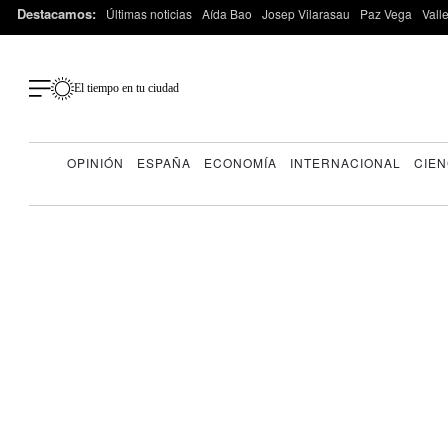
Destacamos:
Últimas noticias
Aída Bao
Josep Vilarasau
Paz Vega
Vall
El tiempo en tu ciudad
OPINIÓN
ESPAÑA
ECONOMÍA
INTERNACIONAL
CIEN