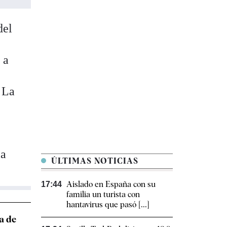
del
 a
 La
la
ÚLTIMAS NOTICIAS
Aislado en España con su
17:44
familia un turista con
hantavirus que pasó [...]
a de