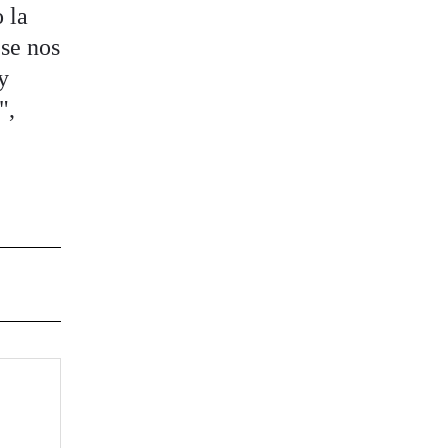
 la
 se nos
y
",