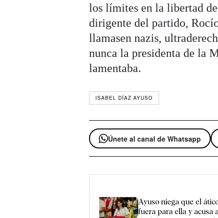
los límites en la libertad 
dirigente del partido, Roc
llamasen nazis, ultraderech
nunca la presidenta de la M
lamentaba.
ISABEL DÍAZ AYUSO
Únete al canal de Whatsapp
Ayuso niega que el áti
fuera para ella y acusa 