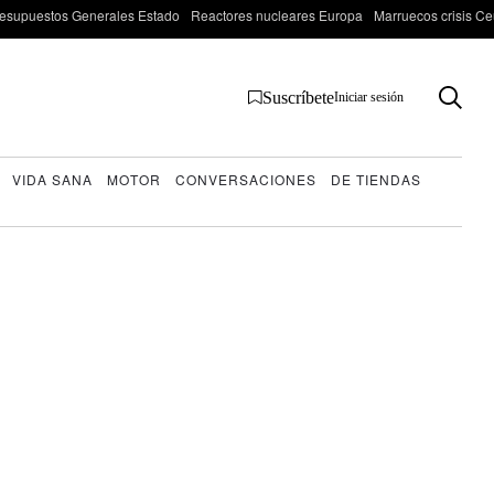
esupuestos Generales Estado
Reactores nucleares Europa
Marruecos crisis Ce
Suscríbete
Iniciar sesión
VIDA SANA
MOTOR
CONVERSACIONES
DE TIENDAS