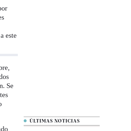
por
es
a este
bre,
ados
n. Se
tes
o
ÚLTIMAS NOTICIAS
ado