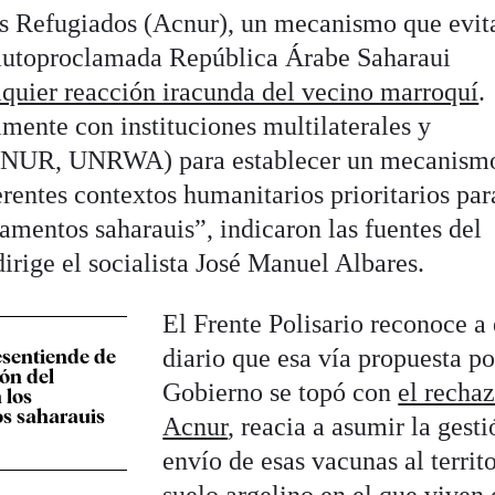
s Refugiados (Acnur), un mecanismo que evit
a autoproclamada República Árabe Saharaui
lquier reacción iracunda del vecino marroquí
.
mente con instituciones multilaterales y
NUR, UNRWA) para establecer un mecanismo
erentes contextos humanitarios prioritarios par
amentos saharauis”, indicaron las fuentes del
dirige el socialista José Manuel Albares.
El Frente Polisario reconoce a 
diario que esa vía propuesta po
esentiende de
ión del
Gobierno se topó con
el recha
 los
s saharauis
Acnur
, reacia a asumir la gesti
envío de esas vacunas al territ