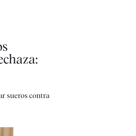
os
echaza:
ar sueros contra