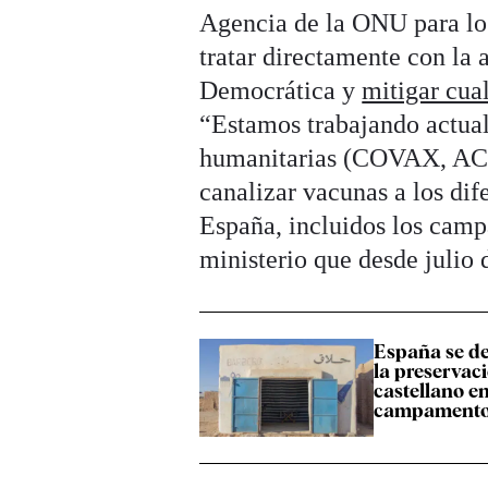
Agencia de la ONU para lo
tratar directamente con l
Democrática y
mitigar cua
“Estamos trabajando actual
humanitarias (COVAX, AC
canalizar vacunas a los dif
España, incluidos los camp
ministerio que desde julio 
España se d
la preservac
castellano en
campamento