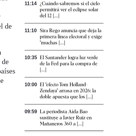
¿Cuándo sabremos si el cielo
11:14
permitirá ver el eclipse solar
y
del 12 [...]
el de
Sira Rego anuncia que deja la
11:10
primera línea electoral y exige
"muchas [...]
a
El Santander logra luz verde
10:35
 de
de la Fed para la compra de
[...]
países
ue
El "efecto Tom Holland-
10:00
Zendaya" arrasa en 2026: la
doble apuesta que los [...]
La periodista Aída Bao
09:59
sustituye a Javier Ruiz en
Mañaneros 360 a [...]