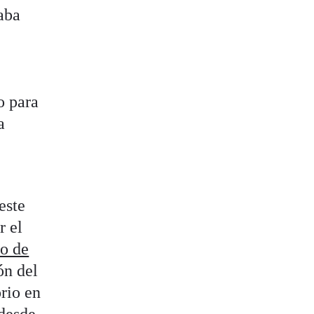
aba
 para
a
este
r el
zo de
ón del
orio en