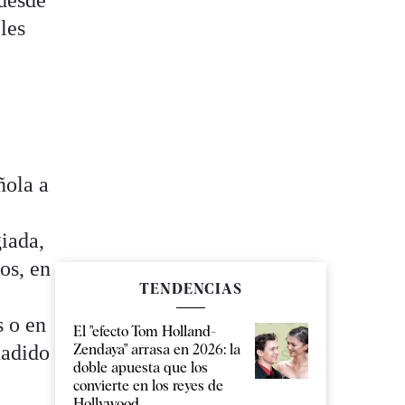
 desde
les
ñola a
giada,
os, en
TENDENCIAS
s o en
El "efecto Tom Holland-
ñadido
Zendaya" arrasa en 2026: la
doble apuesta que los
convierte en los reyes de
Hollywood