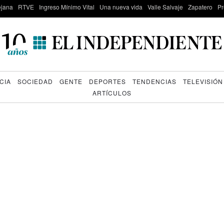
lejana
RTVE
Ingreso Mínimo Vital
Una nueva vida
Valle Salvaje
Zapatero
Pr
CIA
SOCIEDAD
GENTE
DEPORTES
TENDENCIAS
TELEVISIÓN
ARTÍCULOS