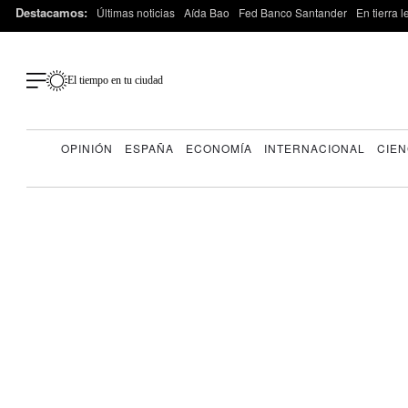
Destacamos:
Últimas noticias
Aída Bao
Fed Banco Santander
En tierra 
El tiempo en tu ciudad
OPINIÓN
ESPAÑA
ECONOMÍA
INTERNACIONAL
CIEN