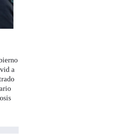
bierno
vid a
trado
ario
osis