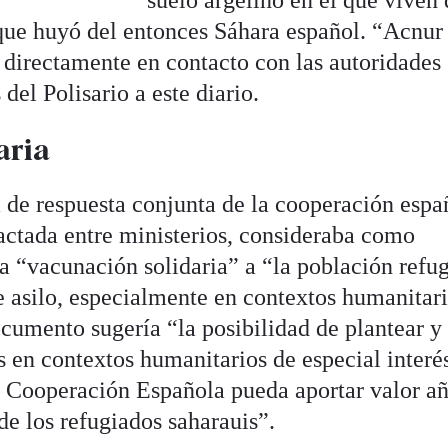
suelo argelino en el que viven
que huyó del entonces Sáhara español. “Acnur 
directamente en contacto con las autoridades
del Polisario a este diario.
aria
de respuesta conjunta de la cooperación espa
pactada entre ministerios, consideraba como
 la “vacunación solidaria” a “la población refu
e asilo, especialmente en contextos humanitari
ocumento sugería “la posibilidad de plantear y
es en contextos humanitarios de especial interé
la Cooperación Española pueda aportar valor a
de los refugiados saharauis”.