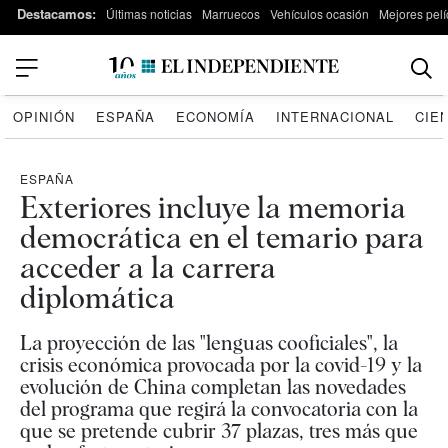
Destacamos:
Últimas noticias
Marruecos
Vehículos ocasión
Mejores pelí
OPINIÓN
ESPAÑA
ECONOMÍA
INTERNACIONAL
CIE
ESPAÑA
Exteriores incluye la memoria
democrática en el temario para
acceder a la carrera
diplomática
La proyección de las "lenguas cooficiales", la
crisis económica provocada por la covid-19 y la
evolución de China completan las novedades
del programa que regirá la convocatoria con la
que se pretende cubrir 37 plazas, tres más que