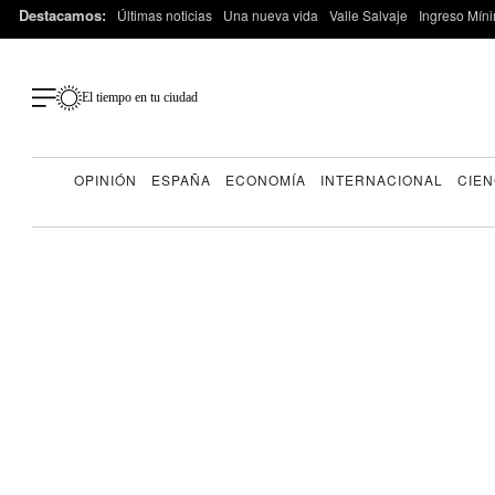
Destacamos:
Últimas noticias
Una nueva vida
Valle Salvaje
Ingreso Míni
El tiempo en tu ciudad
OPINIÓN
ESPAÑA
ECONOMÍA
INTERNACIONAL
CIEN