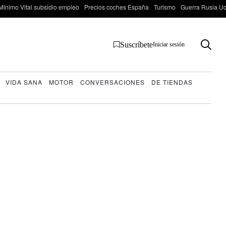
Mínimo Vital subsidio empleo
Precios coches España
Turismo
Guerra Rusia Ucr
Suscríbete
Iniciar sesión
VIDA SANA
MOTOR
CONVERSACIONES
DE TIENDAS