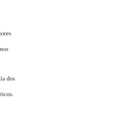
iores
amos
ía dos
ticos.