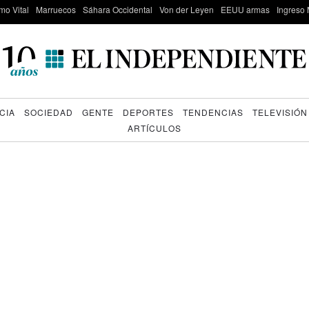
mo Vital
Marruecos
Sáhara Occidental
Von der Leyen
EEUU armas
Ingreso 
CIA
SOCIEDAD
GENTE
DEPORTES
TENDENCIAS
TELEVISIÓN
ARTÍCULOS