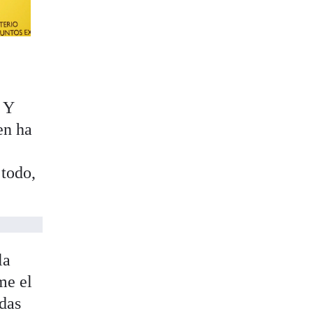
. Y
en ha
 todo,
la
me el
adas