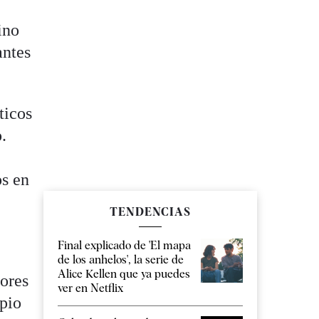
ino
antes
ticos
.
os en
TENDENCIAS
Final explicado de 'El mapa
de los anhelos', la serie de
Alice Kellen que ya puedes
iores
ver en Netflix
pio