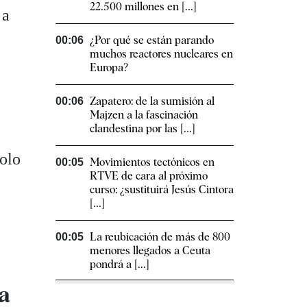
22.500 millones en [...]
 a
¿Por qué se están parando
00:06
muchos reactores nucleares en
Europa?
Zapatero: de la sumisión al
00:06
Majzen a la fascinación
clandestina por las [...]
solo
Movimientos tectónicos en
00:05
RTVE de cara al próximo
curso: ¿sustituirá Jesús Cintora
[...]
La reubicación de más de 800
00:05
menores llegados a Ceuta
pondrá a [...]
ía