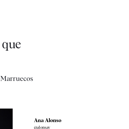
s que
e Marruecos
Ana Alonso
@alonsay