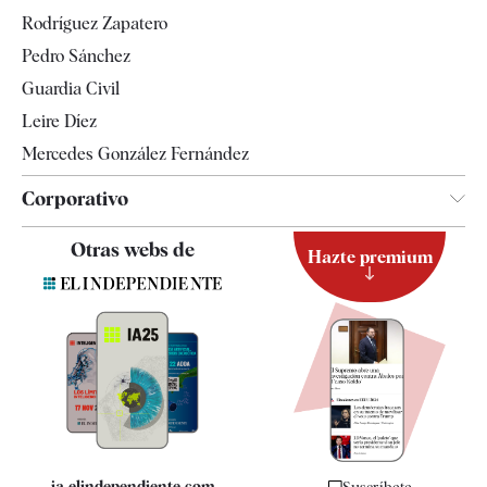
Gente
Rodríguez Zapatero
Televisión
Pedro Sánchez
Tendencias
Guardia Civil
Leire Díez
Mercedes González Fernández
Corporativo
Contacto
Otras webs de
Hazte premium
Suscripción
Newsletter
Apps
Quiénes somos
Especificaciones
ia.elindependiente.com
Suscríbete