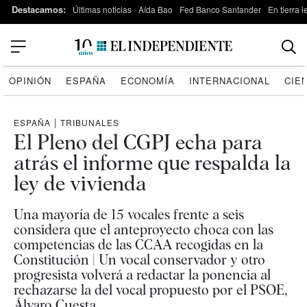
Destacamos:
Últimas noticias
Aída Bao
Fed Banco Santander
En tierra 
OPINIÓN
ESPAÑA
ECONOMÍA
INTERNACIONAL
CIE
ESPAÑA
|
TRIBUNALES
El Pleno del CGPJ echa para
atrás el informe que respalda la
ley de vivienda
Una mayoría de 15 vocales frente a seis
considera que el anteproyecto choca con las
competencias de las CCAA recogidas en la
Constitución | Un vocal conservador y otro
progresista volverá a redactar la ponencia al
rechazarse la del vocal propuesto por el PSOE,
Álvaro Cuesta