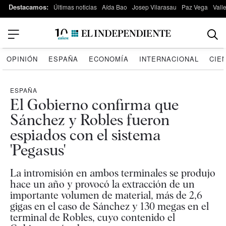
Destacamos:
Últimas noticias
Aída Bao
Josep Vilarasau
Paz Vega
Vall
OPINIÓN
ESPAÑA
ECONOMÍA
INTERNACIONAL
CIE
ESPAÑA
El Gobierno confirma que
Sánchez y Robles fueron
espiados con el sistema
'Pegasus'
La intromisión en ambos terminales se produjo
hace un año y provocó la extracción de un
importante volumen de material, más de 2,6
gigas en el caso de Sánchez y 130 megas en el
terminal de Robles, cuyo contenido el