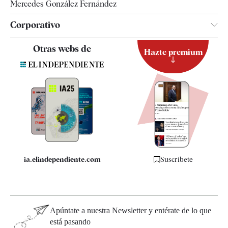
Mercedes González Fernández
Corporativo
Contacto
Otras webs de
Hazte premium
Suscripción
Newsletter
Apps
Quiénes somos
Especificaciones
ia.elindependiente.com
Suscríbete
Apúntate a nuestra Newsletter y entérate de lo que
está pasando