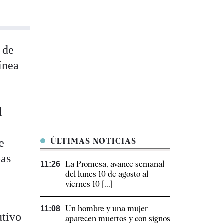
 de
ínea
a
l
e
ÚLTIMAS NOTICIAS
pas
La Promesa, avance semanal
11:26
e
del lunes 10 de agosto al
viernes 10 [...]
Un hombre y una mujer
11:08
utivo
aparecen muertos y con signos