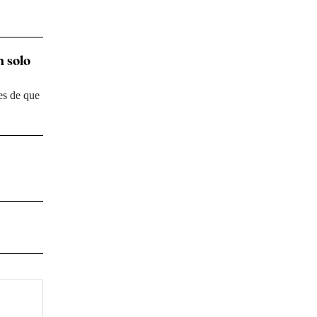
n solo
es de que