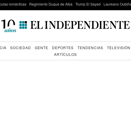
culas románticas
Regimiento Duque de Alba
Trump El Sayed
Laureano Oubiña
CIA
SOCIEDAD
GENTE
DEPORTES
TENDENCIAS
TELEVISIÓN
ARTÍCULOS