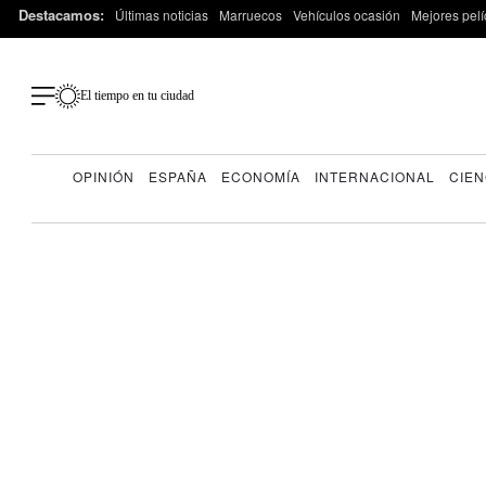
Destacamos:
Últimas noticias
Marruecos
Vehículos ocasión
Mejores pelí
El tiempo en tu ciudad
OPINIÓN
ESPAÑA
ECONOMÍA
INTERNACIONAL
CIEN