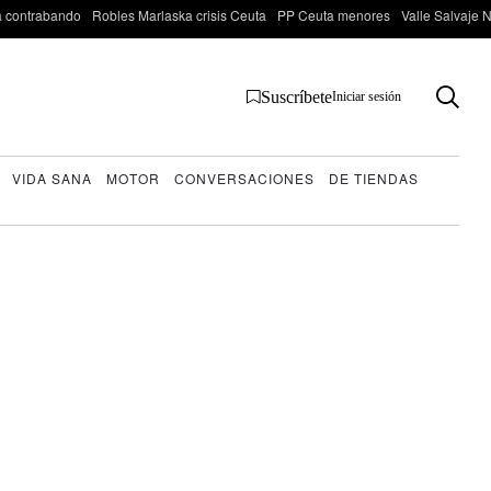
 contrabando
Robles Marlaska crisis Ceuta
PP Ceuta menores
Valle Salvaje N
Suscríbete
Iniciar sesión
VIDA SANA
MOTOR
CONVERSACIONES
DE TIENDAS