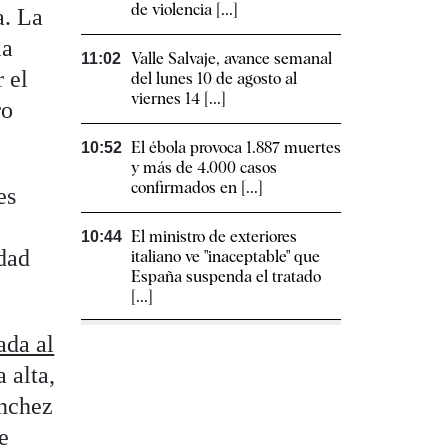
de violencia [...]
a. La
la
Valle Salvaje, avance semanal
11:02
 el
del lunes 10 de agosto al
viernes 14 [...]
ro
El ébola provoca 1.887 muertes
10:52
y más de 4.000 casos
confirmados en [...]
es
El ministro de exteriores
10:44
dad
italiano ve "inaceptable" que
España suspenda el tratado
[...]
ada al
 alta,
ánchez
e