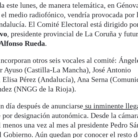
da este lunes, de manera telemática, en Génov
 el medio radiofónico, vendría provocada por 
ndalucía. El Comité Electoral está dirigido por
lvo
, presidente provincial de La Coruña y futu
Alfonso Rueda
.
 incorporan otros seis vocales al comité: Ángel
lar Ayuso (Castilla-La Mancha), José Antonio
 Elisa Pérez (Andalucía), Ana Serna (Comuni
ndez (NNGG de la Rioja).
un día después de anunciarse
su inminente lleg
 por designación autonómica. Desde la cámara
 menos una vez al mes al presidente Pedro S
al Gobierno. Aún quedan por conocer el resto d