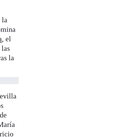
 la
domina
a
, el
 las
as la
evilla
os
 de
María
ricio