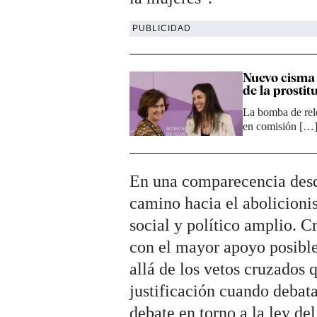
PUBLICIDAD
Nuevo cisma 
de la prostit
La bomba de reloj
en comisión […
En una comparecencia desde
camino hacia el abolicioni
social y político amplio. 
con el mayor apoyo posibl
allá de los vetos cruzados
justificación cuando debat
debate en torno a la ley de