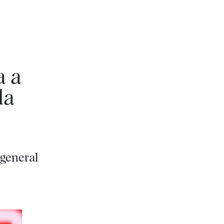
a a
la
 general