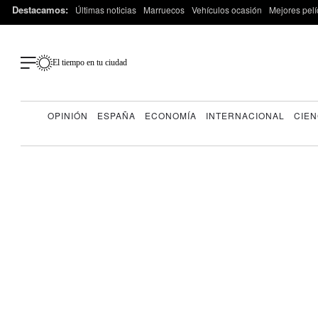
Destacamos:
Últimas noticias
Marruecos
Vehículos ocasión
Mejores pelí
El tiempo en tu ciudad
OPINIÓN
ESPAÑA
ECONOMÍA
INTERNACIONAL
CIEN