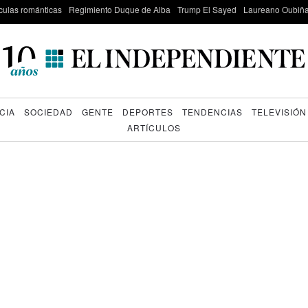
culas románticas
Regimiento Duque de Alba
Trump El Sayed
Laureano Oubiña
CIA
SOCIEDAD
GENTE
DEPORTES
TENDENCIAS
TELEVISIÓN
ARTÍCULOS