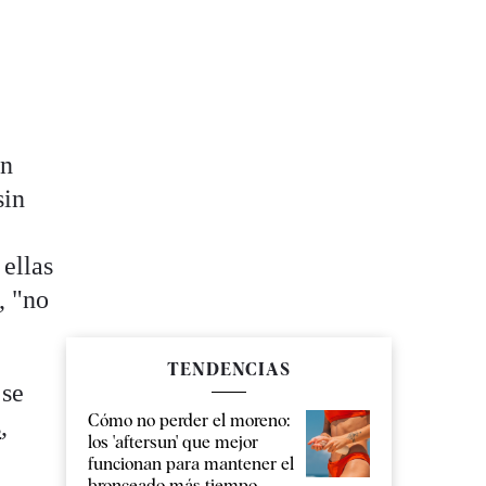
ón
sin
ellas
, "no
TENDENCIAS
 se
Cómo no perder el moreno:
s
,
los 'aftersun' que mejor
funcionan para mantener el
bronceado más tiempo