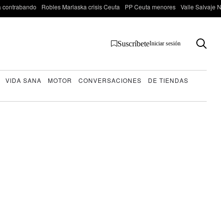
 contrabando
Robles Marlaska crisis Ceuta
PP Ceuta menores
Valle Salvaje N
Suscríbete
Iniciar sesión
VIDA SANA
MOTOR
CONVERSACIONES
DE TIENDAS