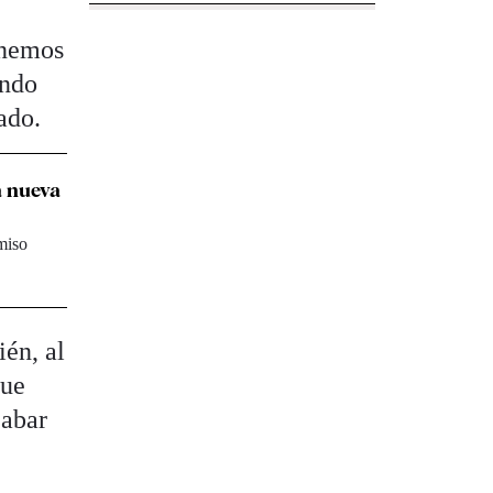
enemos
ando
ado.
a nueva
rmiso
ién, al
que
cabar