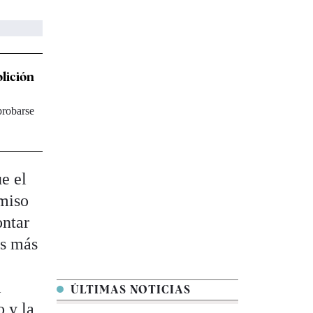
lición
aprobarse
e el
omiso
ontar
os más
l
ÚLTIMAS NOTICIAS
o y la