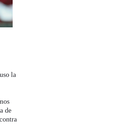
uso la
amos
ra de
 contra