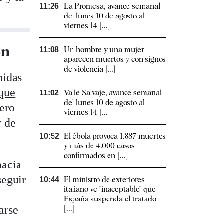
La Promesa, avance semanal
11:26
del lunes 10 de agosto al
viernes 14 [...]
ón
Un hombre y una mujer
11:08
aparecen muertos y con signos
de violencia [...]
nidas
 que
Valle Salvaje, avance semanal
11:02
del lunes 10 de agosto al
pero
viernes 14 [...]
y de
El ébola provoca 1.887 muertes
10:52
y más de 4.000 casos
confirmados en [...]
hacia
seguir
El ministro de exteriores
10:44
italiano ve "inaceptable" que
España suspenda el tratado
arse
[...]