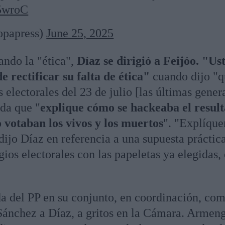
45wroC
opapress)
June 25, 2025
ando la "ética",
Díaz se dirigió a Feijóo. "Ust
e rectificar su falta de ética"
cuando dijo "q
 electorales del 23 de julio [las últimas genera
ada que "
explique cómo se hackeaba el resul
 votaban los vivos y los muertos
". "Explíque
dijo Díaz en referencia a una supuesta práctic
gios electorales con las papeletas ya elegidas,
a del PP en su conjunto, en coordinación, co
Sánchez a Díaz, a gritos en la Cámara. Armeng