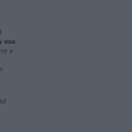
l
y una
voy a
n
del