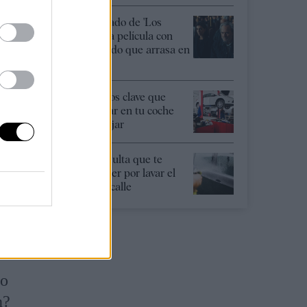
n las
Final explicado de 'Los
o.
creyentes', la película con
José Coronado que arrasa en
Netflix
ducción
Los 12 puntos clave que
debes revisar en tu coche
antes de viajar
Esta es la multa que te
o paso
pueden poner por lavar el
coche en la calle
ara
sideró
co
n?