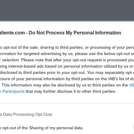
íaz replica al PP: "Yo no robo, soy una person
, a ustedes les importa un rábano la corrupción
diente.com -
Do Not Process My Personal Information
mí en un instrumento para tumbar al gobierno
to opt-out of the sale, sharing to third parties, or processing of your per
a: no lo vamos a hacer, vamos a seguir"
formation for targeted advertising by us, please use the below opt-out s
0Nnf
r selection. Please note that after your opt-out request is processed y
eing interest-based ads based on personal information utilized by us or
disclosed to third parties prior to your opt-out. You may separately opt-
opapress)
June 25, 2025
losure of your personal information by third parties on the IAB’s list of
. This information may also be disclosed by us to third parties on the
IA
s a un Gobierno corrupto y que mercadea con
Participants
that may further disclose it to other third parties.
 un último viaje en el Falcón, la penúltima
¿Por tres minutillos más paseando por la m
l Data Processing Opt Outs
tán
aprovechando lo que queda, como dijo el 
, que insistió en la necesidad de convocar
o opt-out of the Sharing of my personal data.