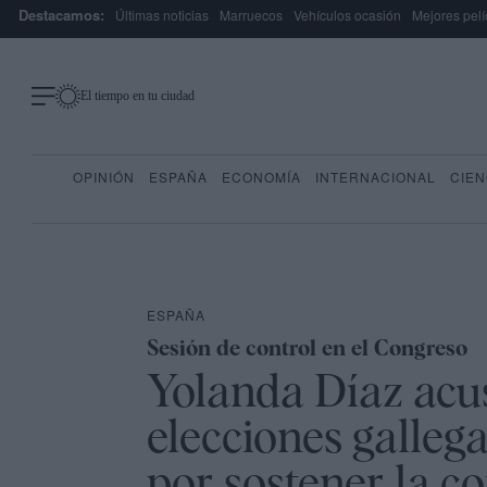
Destacamos:
Últimas noticias
Marruecos
Vehículos ocasión
Mejores pelí
El tiempo en tu ciudad
OPINIÓN
ESPAÑA
ECONOMÍA
INTERNACIONAL
CIEN
ESPAÑA
Sesión de control en el Congreso
Yolanda Díaz acus
elecciones gallega
por sostener la c