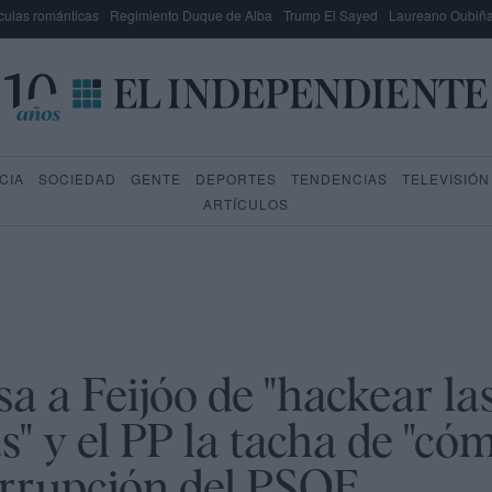
culas románticas
Regimiento Duque de Alba
Trump El Sayed
Laureano Oubiña
CIA
SOCIEDAD
GENTE
DEPORTES
TENDENCIAS
TELEVISIÓN
ARTÍCULOS
a a Feijóo de "hackear la
s" y el PP la tacha de "cóm
orrupción del PSOE