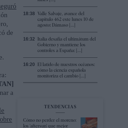
seguró
Valle Salvaje, avance del
ión
18:38
capítulo 462 este lunes 10 de
ro,
agosto: Dámaso [...]
có de
Italia desafía el ultimátum del
16:32
Gobierno y mantiene los
controles a España: [...]
e.
El latido de nuestros océanos:
16:20
cómo la ciencia española
ra:
monitoriza el cambio [...]
OTAN]
inar a
TENDENCIAS
le
sobre
Cómo no perder el moreno:
los 'aftersun' que mejor