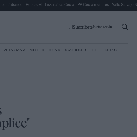
 contrabando
Robles Marlaska crisis Ceuta
PP Ceuta menores
Valle Salvaje N
Suscríbete
Iniciar sesión
VIDA SANA
MOTOR
CONVERSACIONES
DE TIENDAS
s
plice"