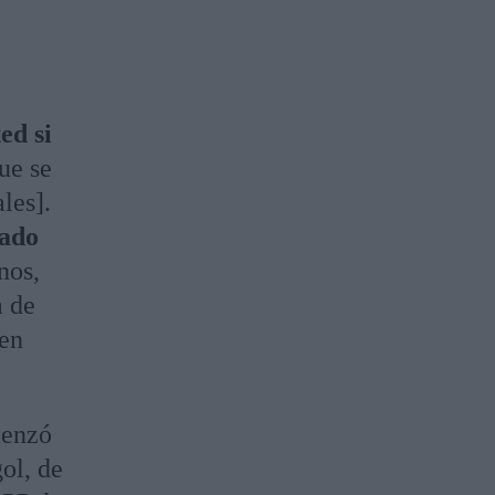
ed si
ue se
les].
tado
nos,
a de
 en
menzó
ol, de