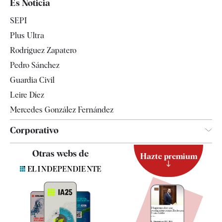
Es Noticia
Economía
SEPI
Internacional
Plus Ultra
Gente
Rodríguez Zapatero
Televisión
Pedro Sánchez
Tendencias
Guardia Civil
Leire Díez
Mercedes González Fernández
Corporativo
Contacto
Otras webs de
Hazte premium
Suscripción
Newsletter
Apps
Quiénes somos