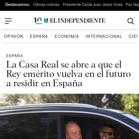
Destacamos:
Últimas noticias
Presidente Ceuta Juan Jesús Vivas
Paz Ve
OPINIÓN
ESPAÑA
ECONOMÍA
INTERNACIONAL
CIE
ESPAÑA
La Casa Real se abre a que el
Rey emérito vuelva en el futuro
a residir en España