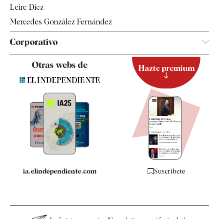
Leire Díez
Mercedes González Fernández
Corporativo
Contacto
Otras webs de
Hazte premium
Suscripción
Newsletter
Apps
Quiénes somos
Especificaciones
ia.elindependiente.com
Suscríbete