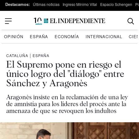
Destacamos:
Últimas noticias
Ingreso Mínimo Vital
Espacio Schengen
P
OPINIÓN
ESPAÑA
ECONOMÍA
INTERNACIONAL
CIE
CATALUÑA
|
ESPAÑA
El Supremo pone en riesgo el
único logro del "diálogo" entre
Sánchez y Aragonès
Aragonès insiste en la reclamación de una ley
de amnistía para los líderes del procés ante la
amenaza de que se revoquen los indultos