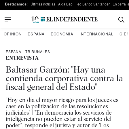
Destacamos:
Últimas noticias
Aída Bao
Fed Banco Santander
En tierra 
OPINIÓN
ESPAÑA
ECONOMÍA
INTERNACIONAL
CIE
ESPAÑA
|
TRIBUNALES
ENTREVISTA
Baltasar Garzón: "Hay una
contienda corporativa contra la
fiscal general del Estado"
"Hoy en día el mayor riesgo para los jueces es
caer en la politización de las resoluciones
judiciales" | "En democracia los servicios de
inteligencia no pueden estar al servicio del
poder", responde el jurista y autor de 'Los