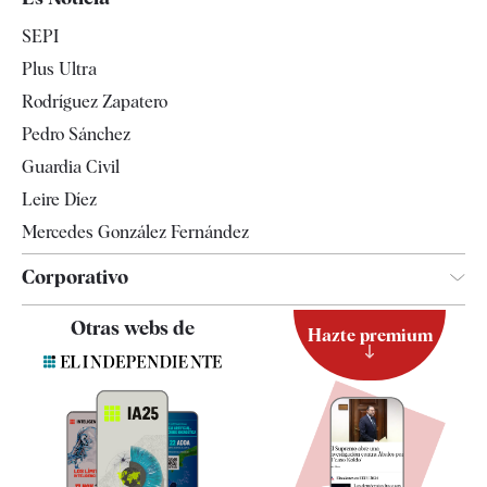
Economía
SEPI
Internacional
Plus Ultra
Gente
Rodríguez Zapatero
Televisión
Pedro Sánchez
Tendencias
Guardia Civil
Leire Díez
Mercedes González Fernández
Corporativo
Contacto
Otras webs de
Hazte premium
Suscripción
Newsletter
Apps
Quiénes somos
Especificaciones