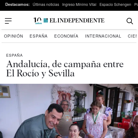
Destacamos:
Últimas noticias
Ingreso Mínimo Vital
Espacio Schengen
P
OPINIÓN
ESPAÑA
ECONOMÍA
INTERNACIONAL
CIE
ESPAÑA
Andalucía, de campaña entre
El Rocío y Sevilla