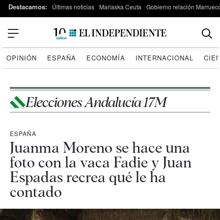
Destacamos:
Últimas noticias
Marlaska Ceuta
Gobierno relación Marruec
OPINIÓN
ESPAÑA
ECONOMÍA
INTERNACIONAL
CIE
Elecciones Andalucía 17M
ESPAÑA
Juanma Moreno se hace una
foto con la vaca Fadie y Juan
Espadas recrea qué le ha
contado