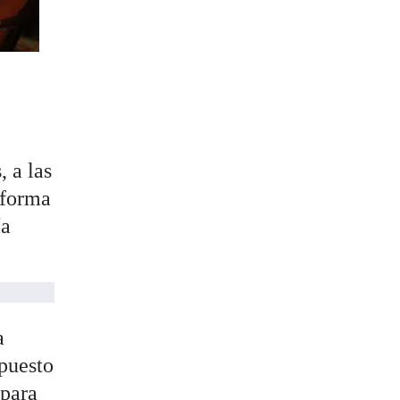
s
, a las
eforma
ía
a
 puesto
 para