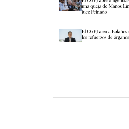
El CGPJ abre diligencia
una queja de Manos Lim
juez Peinado
El CGPJ afea a Bolaños
los refuerzos de órganos