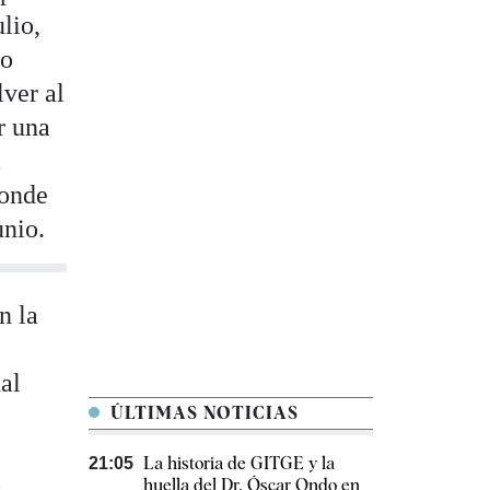
lio,
po
lver al
r una
a
ponde
unio.
n la
al
ÚLTIMAS NOTICIAS
La historia de GITGE y la
21:05
o
huella del Dr. Óscar Ondo en