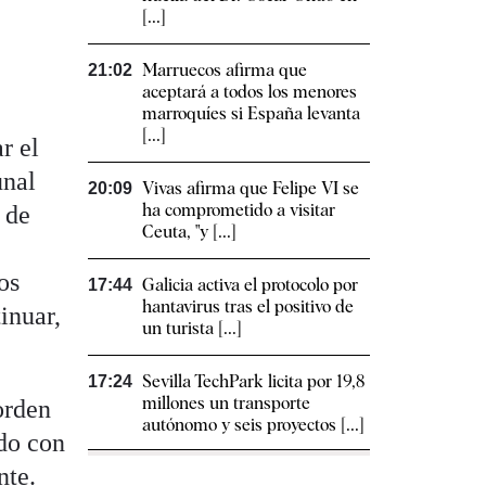
[...]
Marruecos afirma que
21:02
aceptará a todos los menores
marroquíes si España levanta
[...]
r el
unal
Vivas afirma que Felipe VI se
20:09
ha comprometido a visitar
 de
Ceuta, "y [...]
os
Galicia activa el protocolo por
17:44
hantavirus tras el positivo de
inuar,
un turista [...]
Sevilla TechPark licita por 19,8
17:24
millones un transporte
orden
autónomo y seis proyectos [...]
ido con
nte.