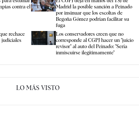
s para estudiar
El CGPJ deja en manos del TSJ de
pias contra el
Madrid la posible sanción a Peinado
por insinuar que los escoltas de
Begoña Gómez podrían facilitar su
fuga
 que rechace
Los conservadores creen que no
 judiciales
corresponde al CGPJ hacer un "juicio
revisor" al auto del Peinado: "Sería
inmiscuirse ilegítimamente"
LO MÁS VISTO