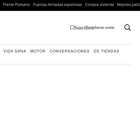
Frente Polisario
Fuerzas Armadas españolas
Compra vivienda
Mejores pelí
Suscríbete
Iniciar sesión
VIDA SANA
MOTOR
CONVERSACIONES
DE TIENDAS