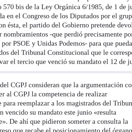
o 570 bis de la Ley Orgánica 6/1985, de 1 de ju
ada en el Congreso de los Diputados por el gru
on ésta, el partido del Gobierno pretende devo
ar nombramientos -que perdió precisamente po
a por PSOE y Unidas Podemos- para que pued
dos del Tribunal Constitucional que le corres
ar el tercio que venció su mandato el 12 de j
 del CGPJ consideran que la argumentación co
r al CGPJ la competencia de realizar
para reemplazar a los magistrados del Tribun
n vencido su mandato este junio «resulta
e». De ahí que pidieron someter a consulta la
reso que recabe el posicionamiento del órgan