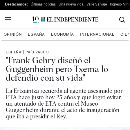
Destacamos:
Últimas noticias
Una nueva vida
Valle Salvaje
Ingreso Míni
OPINIÓN
ESPAÑA
ECONOMÍA
INTERNACIONAL
CIE
ESPAÑA
|
PAÍS VASCO
"Frank Gehry diseñó el
Guggenheim pero Txema lo
defendió con su vida"
La Ertzaintza recuerda al agente asesinado por
ETA hace justo hoy 25 años y que logró evitar
un atentado de ETA contra el Museo
Guggenheim durante el acto de inauguración
que iba a presidir el Rey.