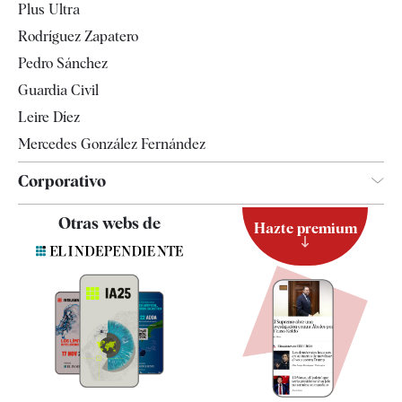
Plus Ultra
Gente
Rodríguez Zapatero
Televisión
Pedro Sánchez
Tendencias
Guardia Civil
Leire Díez
Mercedes González Fernández
Corporativo
Contacto
Otras webs de
Hazte premium
Suscripción
Newsletter
Apps
Quiénes somos
Especificaciones