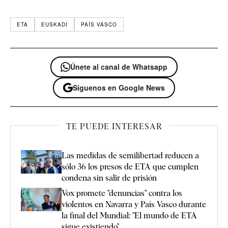
ETA
EUSKADI
PAÍS VASCO
Únete al canal de Whatsapp
Síguenos en Google News
TE PUEDE INTERESAR
Las medidas de semilibertad reducen a
sólo 36 los presos de ETA que cumplen
condena sin salir de prisión
Vox promete "denuncias" contra los
violentos en Navarra y País Vasco durante
la final del Mundial: "El mundo de ETA
sigue existiendo"