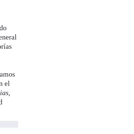
ido
eneral
rías
 vamos
n el
ias
,
d