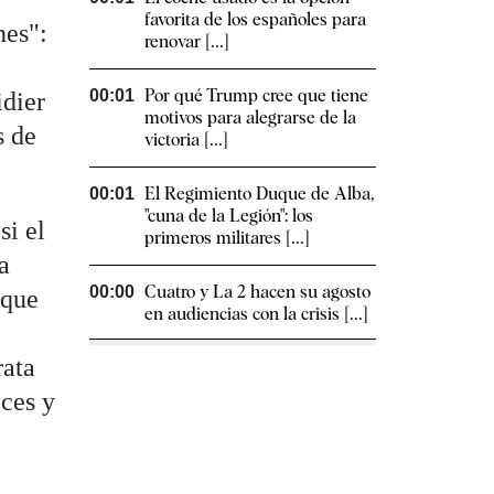
favorita de los españoles para
nes":
renovar [...]
Por qué Trump cree que tiene
00:01
idier
motivos para alegrarse de la
s de
victoria [...]
El Regimiento Duque de Alba,
00:01
"cuna de la Legión": los
si el
primeros militares [...]
a
Cuatro y La 2 hacen su agosto
00:00
 que
en audiencias con la crisis [...]
rata
eces y