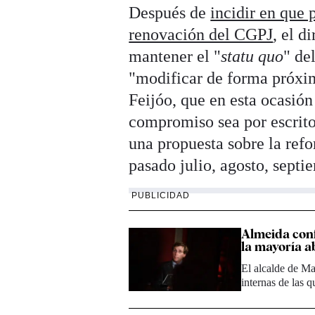
Después de
incidir en que 
renovación del CGPJ
, el d
mantener el "
statu quo
" de
"modificar de forma próxim
Feijóo, que en esta ocasión
compromiso sea por escrito
una propuesta sobre la ref
pasado julio, agosto, septi
PUBLICIDAD
Almeida conf
la mayoría a
El alcalde de Ma
internas de las 