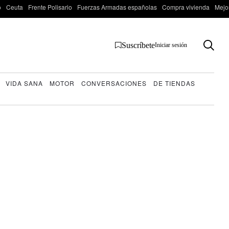
o
Ceuta
Frente Polisario
Fuerzas Armadas españolas
Compra vivienda
Mejo
Suscríbete
Iniciar sesión
VIDA SANA
MOTOR
CONVERSACIONES
DE TIENDAS