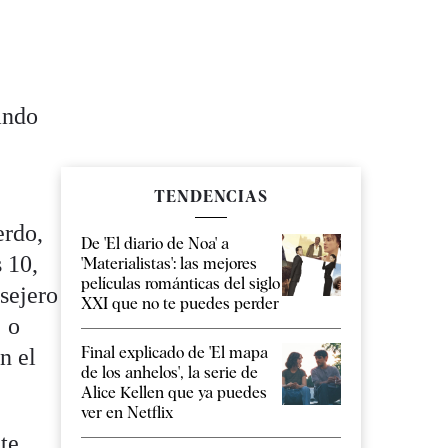
ando
TENDENCIAS
erdo,
De 'El diario de Noa' a
 10,
'Materialistas': las mejores
películas románticas del siglo
nsejero
XXI que no te puedes perder
 o
Final explicado de 'El mapa
n el
de los anhelos', la serie de
Alice Kellen que ya puedes
ver en Netflix
nte