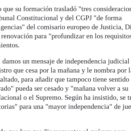
o que su formación trasladó "tres consideracio
ibunal Constitucional y del CGPJ "de forma
igencias" del comisario europeo de Justicia, D
renovación para "profundizar en los requisito
ientos.
i damos un mensaje de independencia judicial 
tro que cesa por la mañana y le nombra por l
esaltado, para añadir que tampoco tiene sentido
rado" pueda ser cesado y "mañana volver a su
cional o el Supremo. Según ha insistido, se t
atorias" para una "mayor independencia" de ju