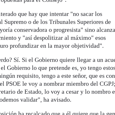
terado que hay que intentar "no sacar los
l Supremo o de los Tribunales Superiores de
yoría conservadora o progresista" sino alcanz
iento y "así despolitizar al máximo" esos
uro profundizar en la mayor objetividad".
rdo? Sí. Si el Gobierno quiere llegar a un acu
el Gobierno lo que pretende es, yo tengo estos
ingún requisito, tengo a este señor, que es co
del PSOE le voy a nombrar miembro del CGPJ;
retario de Estado, lo voy a cesar y lo nombro e
odemos validar", ha avisado.
posición ha recalcado que a él quiere que la ge