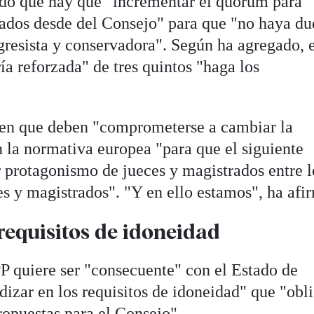
do que hay que "incrementar el quórum para
ados desde del Consejo" para que "no haya du
gresista y conservadora". Según ha agregado, 
a reforzada" de tres quintos "haga los
do en que deben "comprometerse a cambiar la
n la normativa europea "para que el siguiente
 protagonismo de jueces y magistrados entre l
es y magistrados". "Y en ello estamos", ha afi
requisitos de idoneidad
PP quiere ser "consecuente" con el Estado de
izar en los requisitos de idoneidad" que "obl
ropuestas para el Consejo".