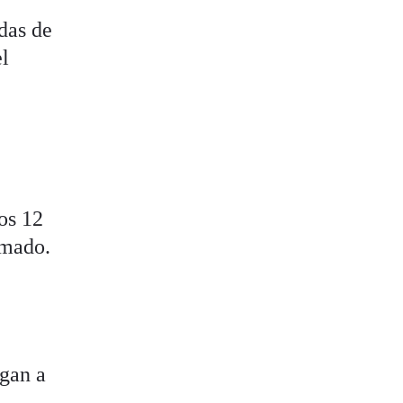
das de
el
os 12
rmado.
igan a