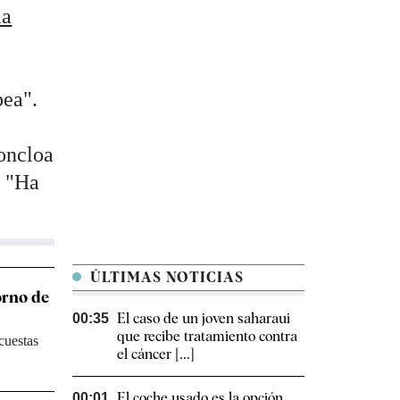
la
pea".
Moncloa
. "Ha
ÚLTIMAS NOTICIAS
orno de
El caso de un joven saharaui
00:35
que recibe tratamiento contra
cuestas
el cáncer [...]
El coche usado es la opción
00:01