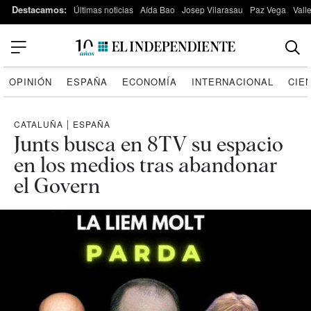
Destacamos:
Últimas noticias
Aída Bao
Josep Vilarasau
Paz Vega
Vall
OPINIÓN
ESPAÑA
ECONOMÍA
INTERNACIONAL
CIE
CATALUÑA
|
ESPAÑA
Junts busca en 8TV su espacio
en los medios tras abandonar
el Govern