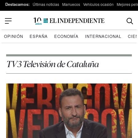
Destacamos:
Últimas noticias
Marruecos
Vehículos ocasión
Mejores pelí
OPINIÓN
ESPAÑA
ECONOMÍA
INTERNACIONAL
CIE
TV3 Televisión de Cataluña