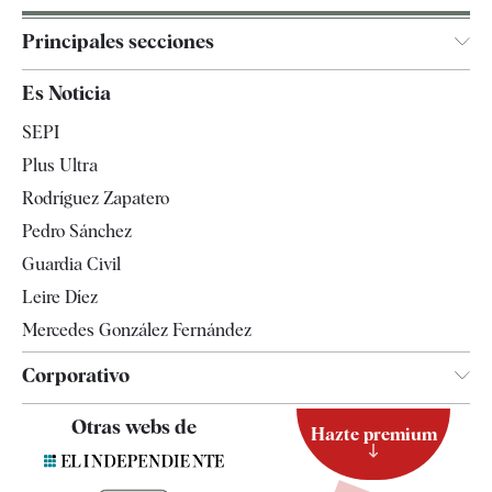
Principales secciones
España
Es Noticia
Economía
SEPI
Internacional
Plus Ultra
Gente
Rodríguez Zapatero
Televisión
Pedro Sánchez
Tendencias
Guardia Civil
Leire Díez
Mercedes González Fernández
Corporativo
Contacto
Otras webs de
Hazte premium
Suscripción
Newsletter