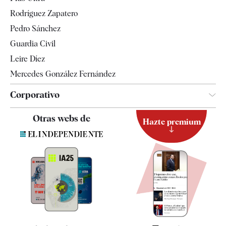
Gente
Rodríguez Zapatero
Televisión
Pedro Sánchez
Tendencias
Guardia Civil
Leire Díez
Mercedes González Fernández
Corporativo
Contacto
Otras webs de
Hazte premium
Suscripción
Newsletter
Apps
Quiénes somos
Especificaciones