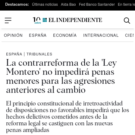
Destacamos:
Últimas noticias
Aída Bao
Fed Banco Santander
En tierra 
OPINIÓN
ESPAÑA
ECONOMÍA
INTERNACIONAL
CIE
ESPAÑA
|
TRIBUNALES
La contrarreforma de la 'Ley
Montero' no impedirá penas
menores para las agresiones
anteriores al cambio
El principio constitucional de irretroactividad
de disposiciones no favorables impedirá que los
hechos delictivos cometidos antes de la
reforma legal se castiguen con las nuevas
penas ampliadas