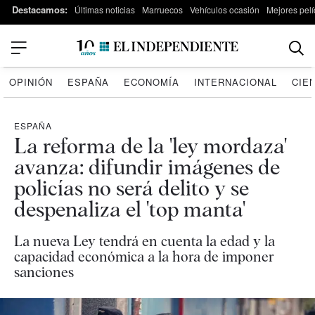
Destacamos:
Últimas noticias
Marruecos
Vehículos ocasión
Mejores pelí
OPINIÓN
ESPAÑA
ECONOMÍA
INTERNACIONAL
CIE
ESPAÑA
La reforma de la 'ley mordaza'
avanza: difundir imágenes de
policías no será delito y se
despenaliza el 'top manta'
La nueva Ley tendrá en cuenta la edad y la
capacidad económica a la hora de imponer
sanciones