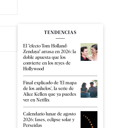
TENDENCIAS
El "efecto Tom Holland-
Zendaya" arrasa en 2026: la
doble apuesta que los
convierte en los reyes de
Hollywood
Final explicado de 'El mapa
de los anhelos', la serie de
Alice Kellen que ya puedes
ver en Netflix
Calendario lunar de agosto
2026: fases, eclipse solar y
Perseidas