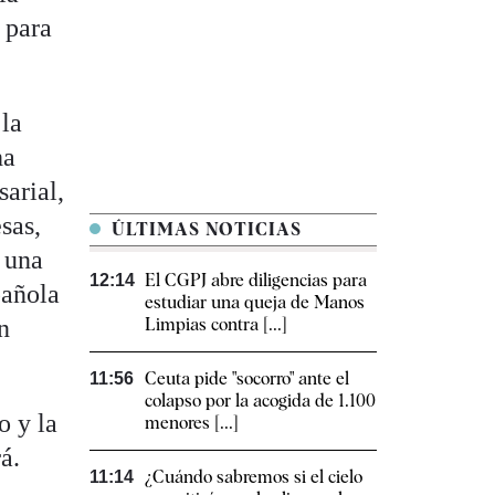
 para
 la
ha
sarial,
sas,
ÚLTIMAS NOTICIAS
 una
El CGPJ abre diligencias para
12:14
pañola
estudiar una queja de Manos
n
Limpias contra [...]
Ceuta pide "socorro" ante el
11:56
colapso por la acogida de 1.100
o y la
menores [...]
á.
¿Cuándo sabremos si el cielo
11:14