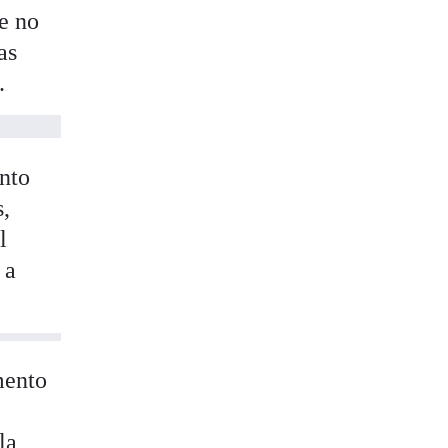
e no
as
.
ento
s,
l
 a
mento
la