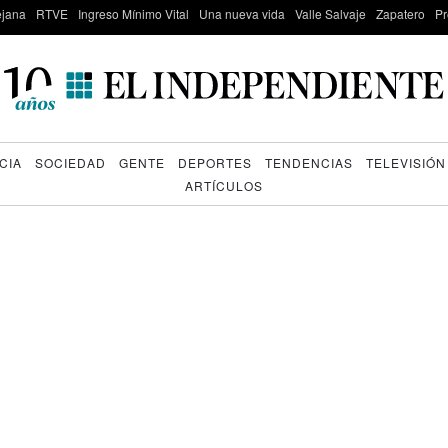
lejana
RTVE
Ingreso Mínimo Vital
Una nueva vida
Valle Salvaje
Zapatero
Pr
CIA
SOCIEDAD
GENTE
DEPORTES
TENDENCIAS
TELEVISIÓN
ARTÍCULOS