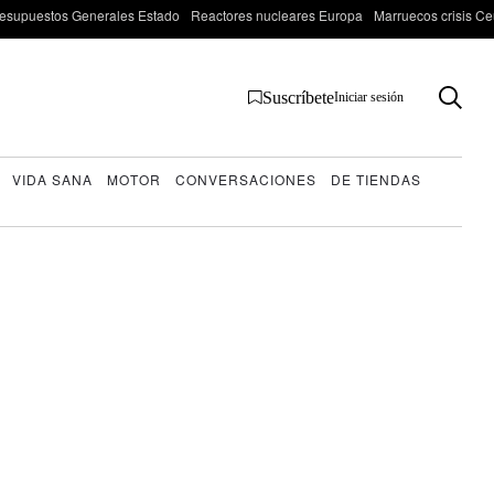
esupuestos Generales Estado
Reactores nucleares Europa
Marruecos crisis Ce
Suscríbete
Iniciar sesión
VIDA SANA
MOTOR
CONVERSACIONES
DE TIENDAS