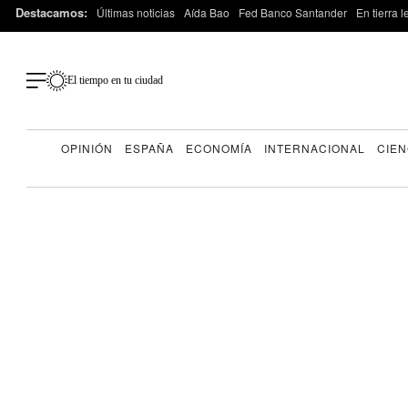
Destacamos:
Últimas noticias
Aída Bao
Fed Banco Santander
En tierra 
El tiempo en tu ciudad
OPINIÓN
ESPAÑA
ECONOMÍA
INTERNACIONAL
CIEN