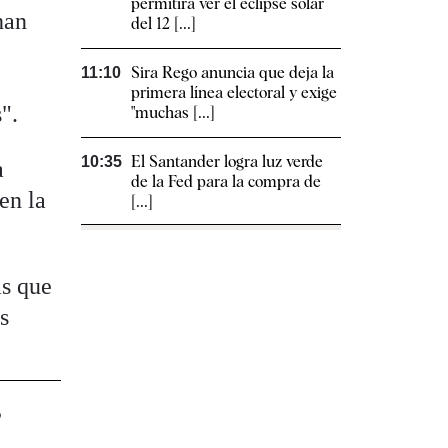
permitirá ver el eclipse solar
han
del 12 [...]
Sira Rego anuncia que deja la
11:10
primera línea electoral y exige
".
"muchas [...]
El Santander logra luz verde
10:35
a
de la Fed para la compra de
en la
[...]
ás que
s
o