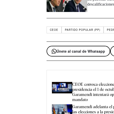
descalificacione
CEOE
PARTIDO POPULAR (PP)
PED
Únete al canal de Whatsapp
CEOE convoca eleccione
presidencia el 1 de octu
Garamendi intentará opt
mandato
Garamendi adelanta el 
las elecciones a la presi