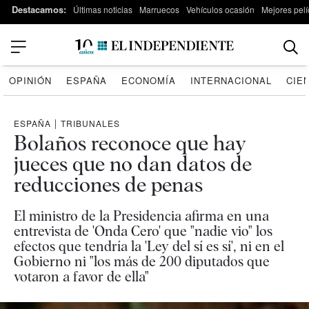
Destacamos:
Últimas noticias
Marruecos
Vehículos ocasión
Mejores pelí
OPINIÓN
ESPAÑA
ECONOMÍA
INTERNACIONAL
CIE
ESPAÑA
|
TRIBUNALES
Bolaños reconoce que hay
jueces que no dan datos de
reducciones de penas
El ministro de la Presidencia afirma en una
entrevista de 'Onda Cero' que "nadie vio" los
efectos que tendría la 'Ley del sí es sí', ni en el
Gobierno ni "los más de 200 diputados que
votaron a favor de ella"