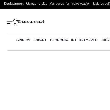
Destacamos:
Últimas noticias
Marruecos
Vehículos ocasión
Mejores pelí
El tiempo en tu ciudad
OPINIÓN
ESPAÑA
ECONOMÍA
INTERNACIONAL
CIEN