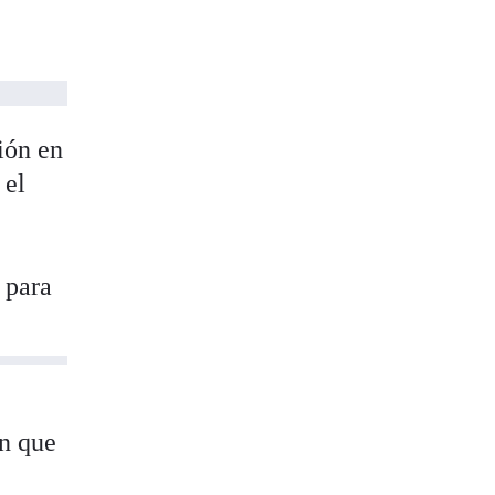
ión en
 el
 para
en que