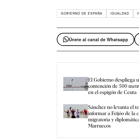
GOBIERNO DE ESPAÑA
IGUALDAD
Únete al canal de Whatsapp
El Gobierno despliega u
contención de 500 metr
en el espigón de Ceuta
Sánchez no levanta el t
informar a Feijóo de la c
migratoria y diplomátic
Marruecos