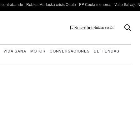
 contrabando
Robles Marlaska crisis Ceuta
PP Ceuta menores
Valle Salvaje N
Suscríbete
Iniciar sesión
VIDA SANA
MOTOR
CONVERSACIONES
DE TIENDAS