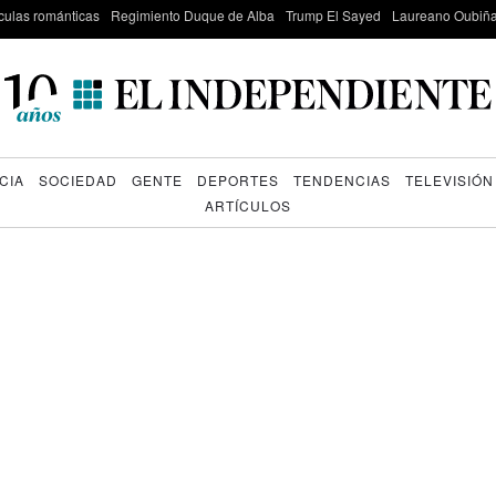
culas románticas
Regimiento Duque de Alba
Trump El Sayed
Laureano Oubiña
CIA
SOCIEDAD
GENTE
DEPORTES
TENDENCIAS
TELEVISIÓN
ARTÍCULOS