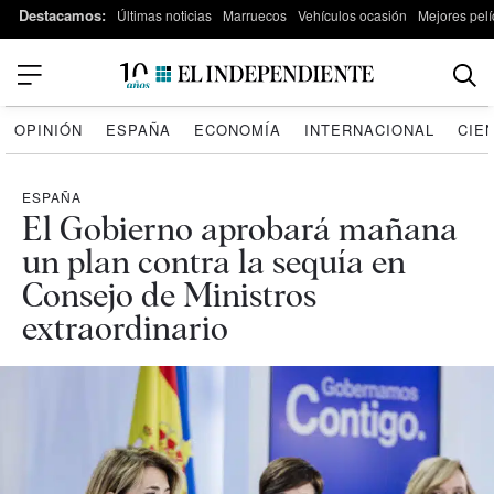
Destacamos:
Últimas noticias
Marruecos
Vehículos ocasión
Mejores pelí
OPINIÓN
ESPAÑA
ECONOMÍA
INTERNACIONAL
CIE
ESPAÑA
El Gobierno aprobará mañana
un plan contra la sequía en
Consejo de Ministros
extraordinario