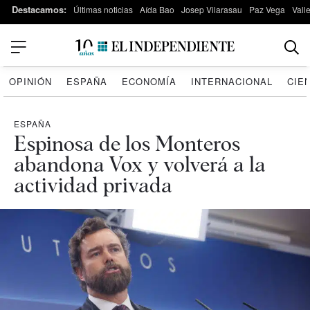
Destacamos:
Últimas noticias
Aída Bao
Josep Vilarasau
Paz Vega
Vall
OPINIÓN
ESPAÑA
ECONOMÍA
INTERNACIONAL
CIE
ESPAÑA
Espinosa de los Monteros
abandona Vox y volverá a la
actividad privada