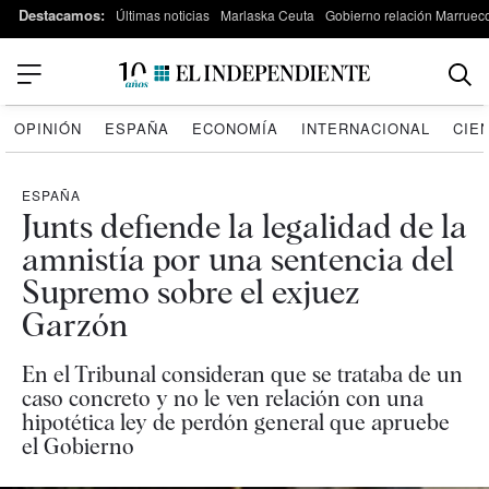
Destacamos:
Últimas noticias
Marlaska Ceuta
Gobierno relación Marruec
OPINIÓN
ESPAÑA
ECONOMÍA
INTERNACIONAL
CIE
ESPAÑA
Junts defiende la legalidad de la
amnistía por una sentencia del
Supremo sobre el exjuez
Garzón
En el Tribunal consideran que se trataba de un
caso concreto y no le ven relación con una
hipotética ley de perdón general que apruebe
el Gobierno