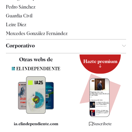
Televisión
Pedro Sánchez
Tendencias
Guardia Civil
Leire Díez
Mercedes González Fernández
Corporativo
Contacto
Otras webs de
Hazte premium
Suscripción
Newsletter
Apps
Quiénes somos
Especificaciones
ia.elindependiente.com
Suscríbete