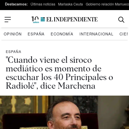
Destacamos:
Últimas noticias
Marlaska Ceuta
Gobierno relación Marruec
OPINIÓN
ESPAÑA
ECONOMÍA
INTERNACIONAL
CIE
ESPAÑA
"Cuando viene el siroco
mediático es momento de
escuchar los 40 Principales o
Radiolé", dice Marchena