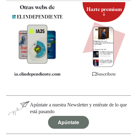
Contacto
Otras webs de
Hazte premium
Suscripción
Newsletter
Apps
Quiénes somos
Especificaciones
ia.elindependiente.com
Suscríbete
Apúntate a nuestra Newsletter y entérate de lo que
está pasando
Apúntate