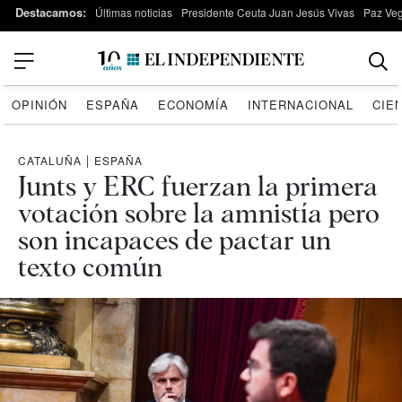
Destacamos:
Últimas noticias
Presidente Ceuta Juan Jesús Vivas
Paz Ve
OPINIÓN
ESPAÑA
ECONOMÍA
INTERNACIONAL
CIE
CATALUÑA
|
ESPAÑA
Junts y ERC fuerzan la primera
votación sobre la amnistía pero
son incapaces de pactar un
texto común