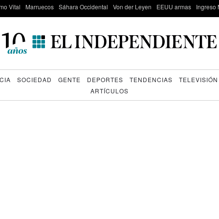
mo Vital
Marruecos
Sáhara Occidental
Von der Leyen
EEUU armas
Ingreso 
CIA
SOCIEDAD
GENTE
DEPORTES
TENDENCIAS
TELEVISIÓN
ARTÍCULOS