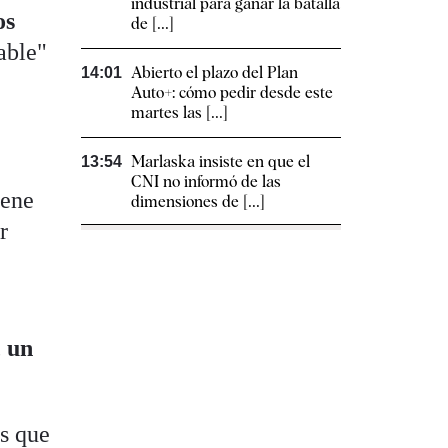
industrial para ganar la batalla
os
de [...]
able"
Abierto el plazo del Plan
14:01
Auto+: cómo pedir desde este
martes las [...]
Marlaska insiste en que el
13:54
CNI no informó de las
iene
dimensiones de [...]
r
:
, un
os que