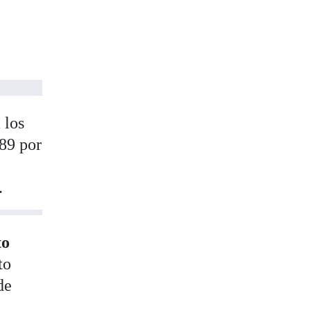
 los
,89 por
.
to
to
de