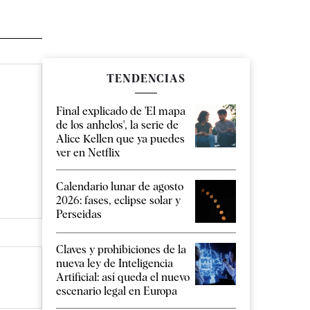
TENDENCIAS
Final explicado de 'El mapa
de los anhelos', la serie de
Alice Kellen que ya puedes
ver en Netflix
Calendario lunar de agosto
2026: fases, eclipse solar y
Perseidas
Claves y prohibiciones de la
nueva ley de Inteligencia
Artificial: así queda el nuevo
escenario legal en Europa