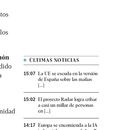
tos
 los
món
ÚLTIMAS NOTICIAS
ndido
La UE se escuda en la versión
15:07
a
de España sobre las mafias
a
[...]
El proyecto Radar logra cribar
15:02
a casi un millar de personas
unidad
en [...]
Europa se encomienda a la IA
14:17