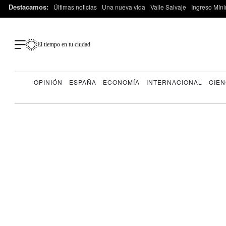
Destacamos:
Últimas noticias
Una nueva vida
Valle Salvaje
Ingreso Míni
El tiempo en tu ciudad
OPINIÓN
ESPAÑA
ECONOMÍA
INTERNACIONAL
CIEN