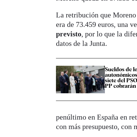
La retribución que Moreno 
era de 73.459 euros, una v
previsto
, por lo que la dif
datos de la Junta.
Sueldos de l
autonómicos 
siete del PS
PP cobrarán
penúltimo en España en ret
con más presupuesto, con m