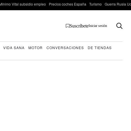
Mínimo Vital subsidio empleo
Precios coches España
Turismo
Guerra Rusia Ucr
Suscríbete
Iniciar sesión
VIDA SANA
MOTOR
CONVERSACIONES
DE TIENDAS