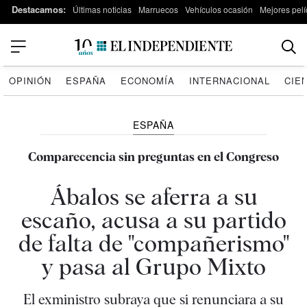
Destacamos:
Últimas noticias
Marruecos
Vehículos ocasión
Mejores pelí
OPINIÓN
ESPAÑA
ECONOMÍA
INTERNACIONAL
CIE
ESPAÑA
Comparecencia sin preguntas en el Congreso
Ábalos se aferra a su
escaño, acusa a su partido
de falta de "compañerismo"
y pasa al Grupo Mixto
El exministro subraya que si renunciara a su