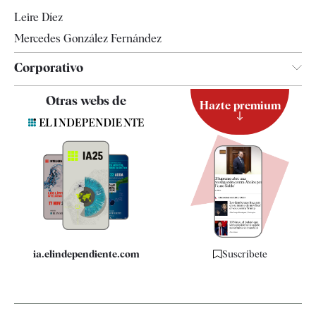
Leire Díez
Mercedes González Fernández
Corporativo
Contacto
Otras webs de
Hazte premium
Suscripción
Newsletter
Apps
Quiénes somos
Especificaciones
ia.elindependiente.com
Suscríbete