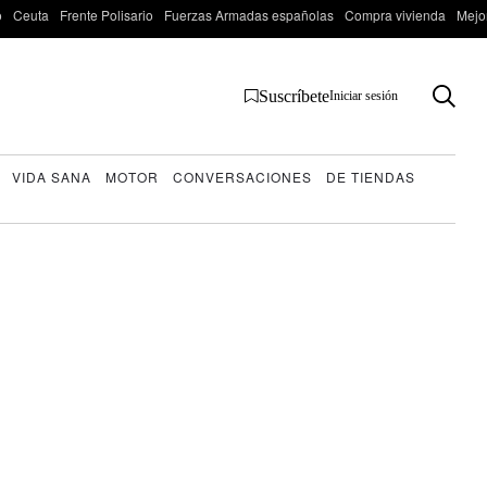
o
Ceuta
Frente Polisario
Fuerzas Armadas españolas
Compra vivienda
Mejo
Suscríbete
Iniciar sesión
VIDA SANA
MOTOR
CONVERSACIONES
DE TIENDAS