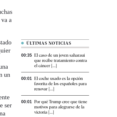
s
uchas
 va a
stado
ÚLTIMAS NOTICIAS
quier
El caso de un joven saharaui
00:35
que recibe tratamiento contra
 una
el cáncer [...]
en un
El coche usado es la opción
00:01
favorita de los españoles para
renovar [...]
ente
Por qué Trump cree que tiene
00:01
e ser
motivos para alegrarse de la
victoria [...]
una