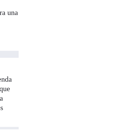
ra una
enda
 que
na
os