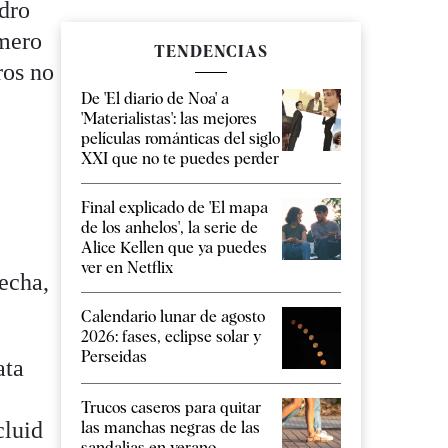
edro
imero
TENDENCIAS
ros no
De 'El diario de Noa' a
'Materialistas': las mejores
películas románticas del siglo
XXI que no te puedes perder
Final explicado de 'El mapa
de los anhelos', la serie de
Alice Kellen que ya puedes
ver en Netflix
recha,
Calendario lunar de agosto
2026: fases, eclipse solar y
Perseidas
ata
Trucos caseros para quitar
cluid
las manchas negras de las
sandalias en verano