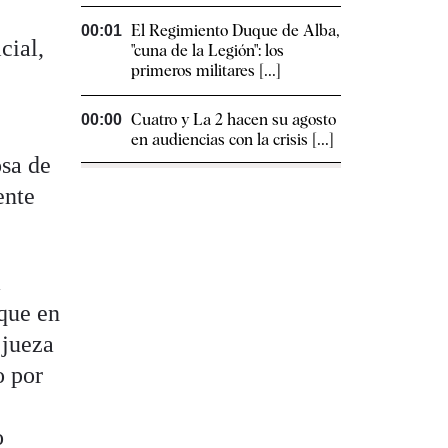
El Regimiento Duque de Alba,
00:01
cial,
"cuna de la Legión": los
primeros militares [...]
Cuatro y La 2 hacen su agosto
00:00
en audiencias con la crisis [...]
osa de
ente
a
 que en
 jueza
o por
o